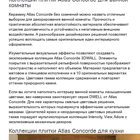
комнаты
Керамику Atlas Concorde без сомнений можно назвать отличным
выбором для декорирования ванной комнаты. Прочность и
практически абсолютная влагостойкость материала обеспечивают
отделке долговечность и устойчивость к негативным внешним
воздействиям. А разнообразие дизайнерских решений позволяет
успешно воплощать самые оригинальные идеи интерьерного
оформления.
Изумительные визуальные эффекты позволяют создавать
эксклюзивные коллекции Atlas Concorde 3DWALL. Элементы
покрытия с выразительной рельефной поверхностью преображают
пространство и наполняют его объемом. Материал предлагается в
матовом и глянцевом исполнении и в 10 оригинальных вариантах
фактуры. Цветовая гамма коллекции сдержанная и повторяет
оттенки природного камня.
Если вы хотите наполнить интерьер ванной комнаты насыщенными
цветами, вас наверняка заинтересует серия DWELL от Atlas
Concorde. Для нее характерны смелые цветовые решения,
выразительность которых подчеркнута эффектными шпательными
мазками. Ценителей ярких и неординарных цветовых решений
также порадуют мультиколорные коллекции Intencity, View, Adore с
эксклюзивным мозаичным декором.
Коллекции плитки Atlas Concorde для кухни