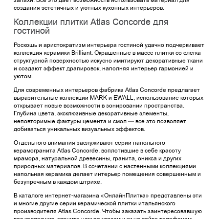
создания эстетичных и уютных кухонных интерьеров.
Коллекции плитки Atlas Concorde для
гостиной
Роскошь и аристократизм интерьера гостиной удачно подчеркивает
коллекция керамики Brilliant. Окрашенные в массе плитки со слегка
структурной поверхностью искусно имитируют декоративные ткани
и создают эффект драпировок, наполняя интерьер гармонией и
уютом.
Для современных интерьеров фабрика Atlas Concorde предлагает
выразительные коллекции MARK и EWALL, использование которых
открывает новые возможности в зонировании пространства.
Глубина цвета, эксклюзивные декоративные элементы,
неповторимые фактуры цемента и смол — все это позволяет
добиваться уникальных визуальных эффектов.
Отдельного внимания заслуживают серии напольного
керамогранита Atlas Concorde, воплотившие в себе красоту
мрамора, натуральной древесины, гранита, оникса и других
природных материалов. В сочетании с настенными коллекциями
напольная керамика делает интерьер помещения совершенным и
безупречным в каждом штрихе.
В каталоге интернет-магазина «ОнлайнПлитка» представлены эти
и многие другие серии керамической плитки итальянского
производителя Atlas Concorde. Чтобы заказать заинтересовавшую
вас коллекцию, звоните нам по указанным на сайте телефонам.