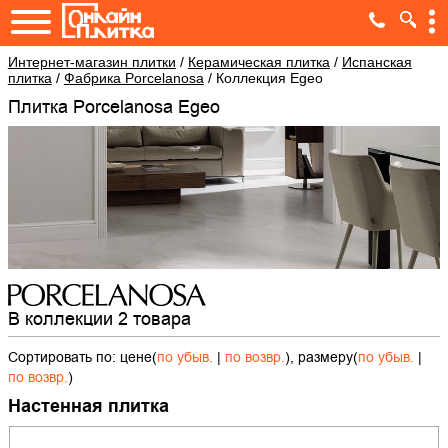
Интернет-магазин плитки
/
Керамическая плитка
/
Испанская
плитка
/
Фабрика Porcelanosa
/
Коллекция Egeo
Плитка Porcelanosa Egeo
В коллекции 2 товара
Сортировать по: цене(
по убыв.
|
по возвр.
), размеру(
по убыв.
|
по возвр.
)
Настенная плитка