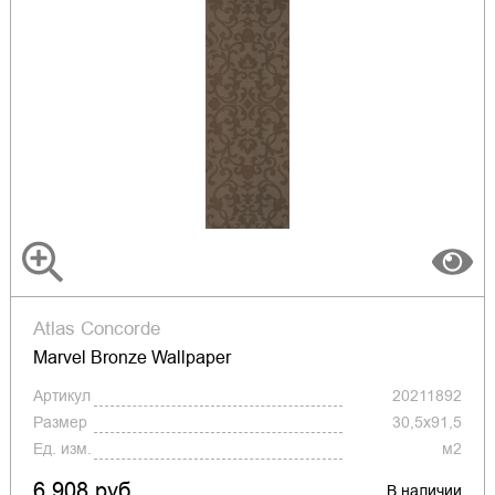
Atlas Concorde
Marvel Bronze Wallpaper
Артикул
20211892
Размер
30,5x91,5
Ед. изм.
м2
6 908 руб.
В наличии