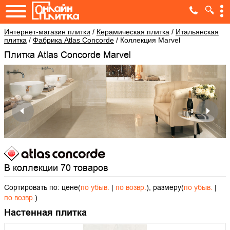
Интернет-магазин плитки
/
Керамическая плитка
/
Итальянская
плитка
/
Фабрика Atlas Concorde
/
Коллекция Marvel
Плитка Atlas Concorde Marvel
В коллекции 70 товаров
Сортировать по: цене(
по убыв.
|
по возвр.
), размеру(
по убыв.
|
по возвр.
)
Настенная плитка