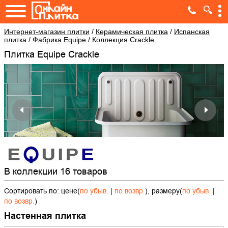
Интернет-магазин плитки
/
Керамическая плитка
/
Испанская
плитка
/
Фабрика Equipe
/
Коллекция Crackle
Плитка Equipe Crackle
В коллекции 16 товаров
Сортировать по: цене(
по убыв.
|
по возвр.
), размеру(
по убыв.
|
по возвр.
)
Настенная плитка