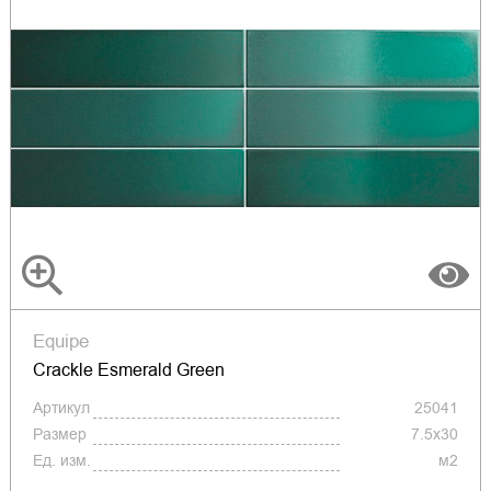
Equipe
Crackle Esmerald Green
Артикул
25041
Размер
7.5x30
Ед. изм.
м2