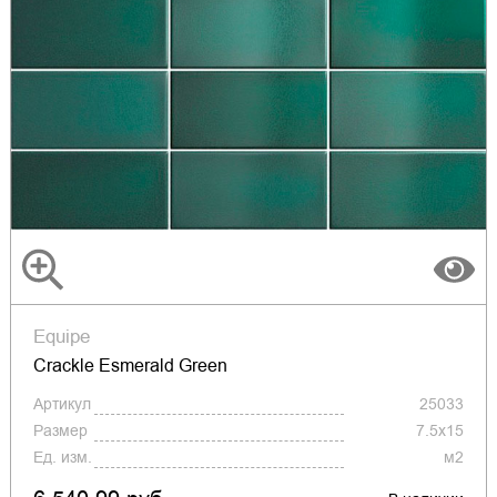
Equipe
Crackle Esmerald Green
Артикул
25033
Размер
7.5x15
Ед. изм.
м2