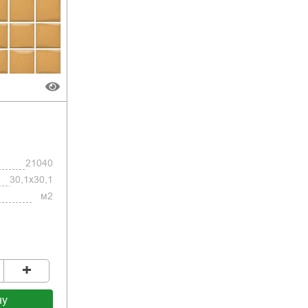
21040
30,1x30,1
м2
+
ну