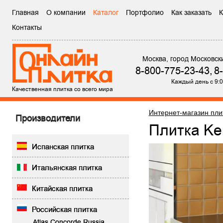
Главная
О компании
Каталог
Портфолио
Как заказать
К
Контакты
Москва, город Московск
8-800-775-23-43,
8
Каждый день с 9:0
Качественная плитка со всего мира
Интернет-магазин пли
Производители
Плитка K
Испанская плитка
Итальянская плитка
Китайская плитка
Российская плитка
Atlas Concorde Russia