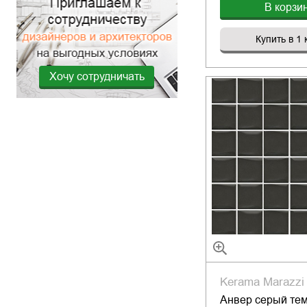
В корзи
Купить в 1 
Хочу сотрудничать
Kerama Marazzi
Анвер серый те