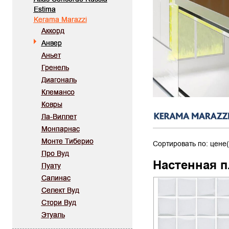
Estima
Kerama Marazzi
Аккорд
Анвер
Аньет
Гренель
Диагональ
Клемансо
Ковры
Ла-Виллет
Монпарнас
Монте Тиберио
Сортировать по: цене(
Про Вуд
Настенная п
Пуату
Салинас
Селект Вуд
Стори Вуд
Этуаль