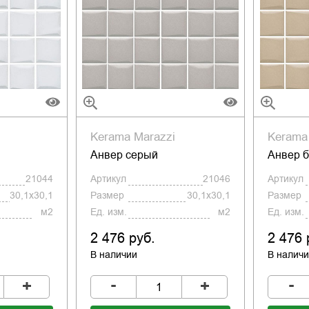
Kerama Marazzi
Kerama
Анвер серый
Анвер 
21044
Артикул
21046
Артикул
30,1x30,1
Размер
30,1x30,1
Размер
м2
Ед. изм.
м2
Ед. изм.
2 476 руб.
2 476 
В наличии
В налич
-
-
+
+