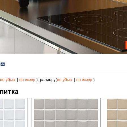
по убыв.
|
по возвр.
), размеру(
по убыв.
|
по возвр.
)
литка