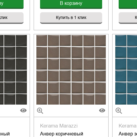
ну
В корзину
клик
Купить в 1 клик
К
Kerama Marazzi
Kerama
мный
Анвер коричневый
Анвер 