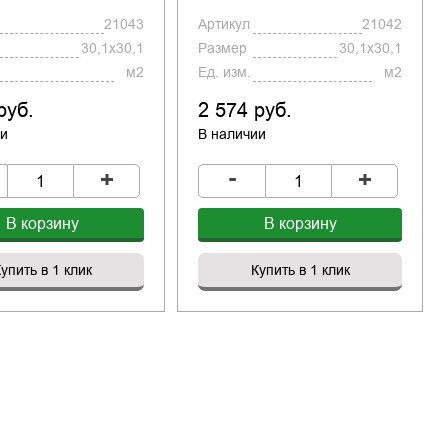
21043
Артикул
21042
30,1x30,1
Размер
30,1x30,1
м2
Ед. изм.
м2
руб.
2 574 руб.
ии
В наличии
-
+
+
В корзину
В корзину
упить в 1 клик
Купить в 1 клик