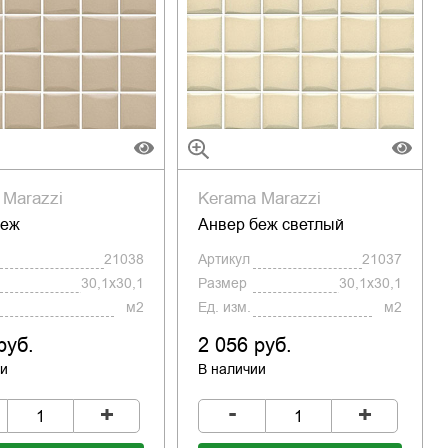
 Marazzi
Kerama Marazzi
беж
Анвер беж светлый
21038
Артикул
21037
30,1x30,1
Размер
30,1x30,1
м2
Ед. изм.
м2
руб.
2 056 руб.
ии
В наличии
-
+
+