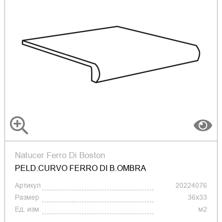
Natucer Ferro Di Boston
PELD.CURVO FERRO DI B.OMBRA
Артикул
20224076
Размер
36x33
Ед. изм.
м2