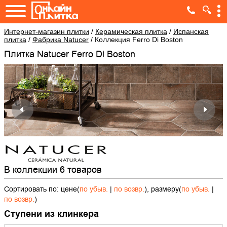
Интернет-магазин плитки
/
Керамическая плитка
/
Испанская
плитка
/
Фабрика Natucer
/
Коллекция Ferro Di Boston
Плитка Natucer Ferro Di Boston
В коллекции 6 товаров
Сортировать по: цене(
по убыв.
|
по возвр.
), размеру(
по убыв.
|
по возвр.
)
Ступени из клинкера