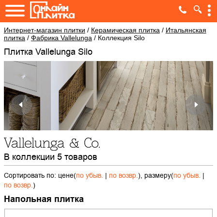
Интернет-магазин плитки
/
Керамическая плитка
/
Итальянская
плитка
/
Фабрика Vallelunga
/
Коллекция Silo
Плитка Vallelunga Silo
В коллекции 5 товаров
Сортировать по: цене(
по убыв.
|
по возвр.
), размеру(
по убыв.
|
по возвр.
)
Напольная плитка