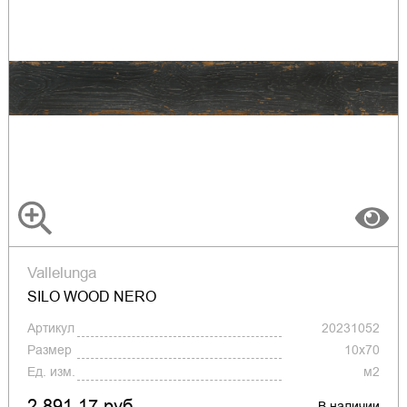
Vallelunga
SILO WOOD NERO
Артикул
20231052
Размер
10x70
Ед. изм.
м2
2 891.17 руб.
В наличии