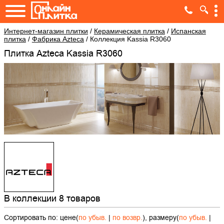
Интернет-магазин плитки
/
Керамическая плитка
/
Испанская
плитка
/
Фабрика Azteca
/
Коллекция Kassia R3060
Плитка Azteca Kassia R3060
В коллекции 8 товаров
Сортировать по: цене(
по убыв.
|
по возвр.
), размеру(
по убыв.
|