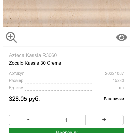
Azteca Kassia R3060
Zocalo Kassia 30 Crema
Артикул
20221087
Размер
15x30
Ед. изм.
шт
328.05 руб.
В наличии
-
+
В корзину