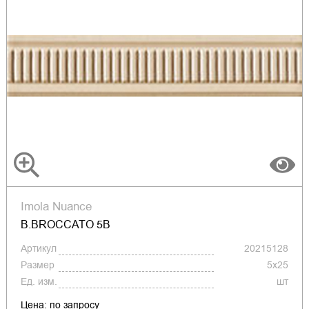
Imola Nuance
B.BROCCATO 5B
Артикул
20215128
Размер
5x25
Ед. изм.
шт
Цена: по запросу