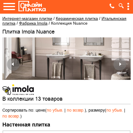
Интернет-магазин плитки
/
Керамическая плитка
/
Итальянская
плитка
/
Фабрика Imola
/
Коллекция Nuance
Плитка Imola Nuance
В коллекции 13 товаров
Сортировать по: цене(
по убыв.
|
по возвр.
), размеру(
по убыв.
|
по возвр.
)
Настенная плитка