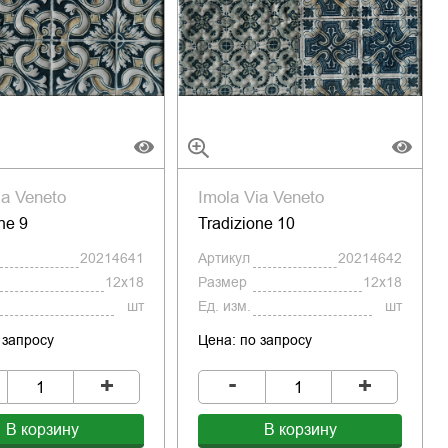
ia Veneto
Imola Via Veneto
ne 9
Tradizione 10
20214641
Артикул
20214642
12x18
Размер
12x18
шт
Ед. изм.
шт
 запросу
Цена: по запросу
-
+
+
В корзину
В корзину