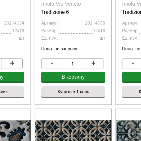
Imola Via Veneto
Imola V
Tradizione 6
Tradizio
20214634
Артикул
20214638
Артикул
12x18
Размер
12x18
Размер
шт
Ед. изм.
шт
Ед. изм.
Цена: по запросу
Цена: по
-
-
+
+
ну
В корзину
клик
Купить в 1 клик
К