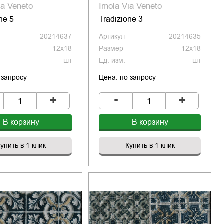
ia Veneto
Imola Via Veneto
ne 5
Tradizione 3
20214637
Артикул
20214635
12x18
Размер
12x18
шт
Ед. изм.
шт
 запросу
Цена: по запросу
-
+
+
В корзину
В корзину
упить в 1 клик
Купить в 1 клик