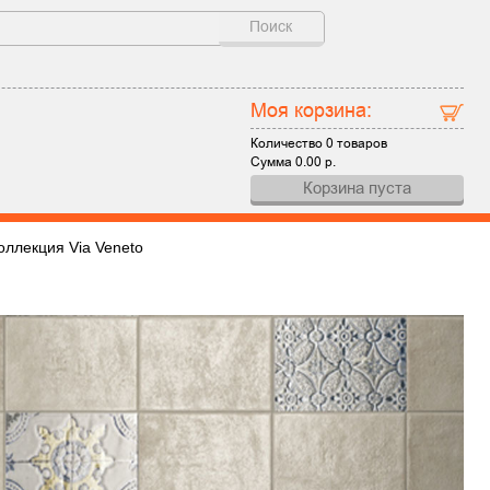
Поиск
Моя корзина:
Количество
0 товаров
Сумма
0.00
р.
Корзина пуста
оллекция Via Veneto