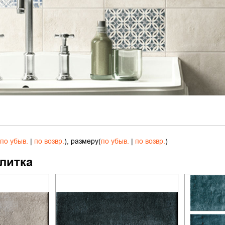
по убыв.
|
по возвр.
), размеру(
по убыв.
|
по возвр.
)
литка