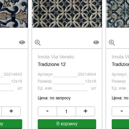
Imola Via Veneto
Imola V
Tradizione 12
Tradizio
20214643
Артикул
20214644
Артикул
12x18
Размер
12x18
Размер
шт
Ед. изм.
шт
Ед. изм.
Цена: по запросу
Цена: по
-
-
+
+
ну
В корзину