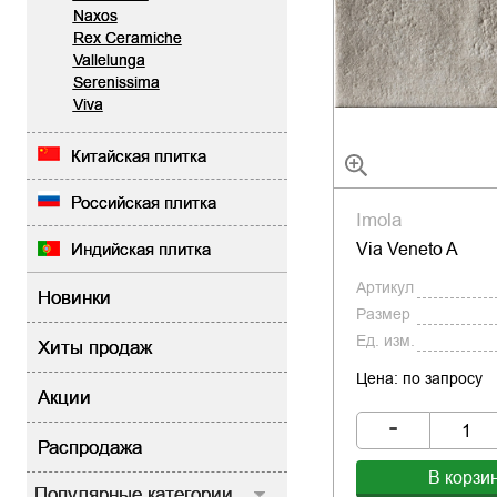
Naxos
Rex Ceramiche
Vallelunga
Serenissima
Viva
Китайская плитка
Российская плитка
Imola
Via Veneto A
Индийская плитка
Артикул
Новинки
Размер
Ед. изм.
Хиты продаж
Цена: по запросу
Акции
-
Распродажа
В корзи
Популярные категории