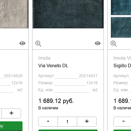
Imola
Imola V
Via Veneto DL
Sigillo 
20214629
Артикул
20214631
Артикул
12x18
Размер
12x18
Размер
м2
Ед. изм.
м2
Ед. изм.
1 689.12 руб.
1 689.
В наличии
В налич
+
-
-
+
ну