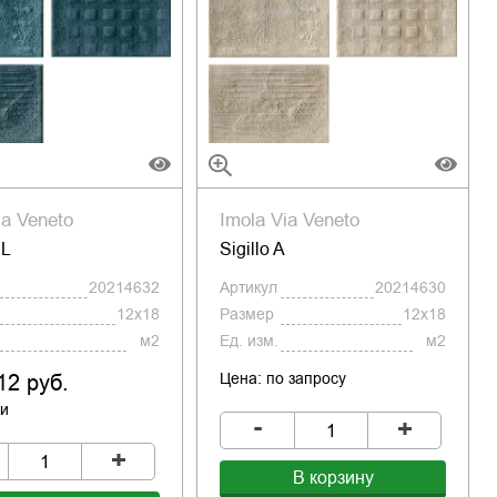
ia Veneto
Imola Via Veneto
DL
Sigillo A
20214632
Артикул
20214630
12x18
Размер
12x18
м2
Ед. изм.
м2
12 руб.
Цена: по запросу
ии
-
+
+
В корзину