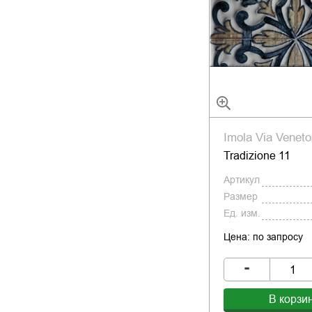
Imola Via Veneto
Tradizione 11
Артикул
Размер
Ед. изм.
Цена: по запросу
-
В корзи