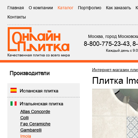
Главная
О компании
Каталог
Портфолио
Как заказать
К
Контакты
Москва, город Московск
8-800-775-23-43,
8
Каждый день с 9:0
Качественная плитка со всего мира
Интернет-магазин пли
Производители
Плитка Im
Испанская плитка
Итальянская плитка
Atlas Concorde
Colli
Fap Ceramiche
Gambarelli
Imola