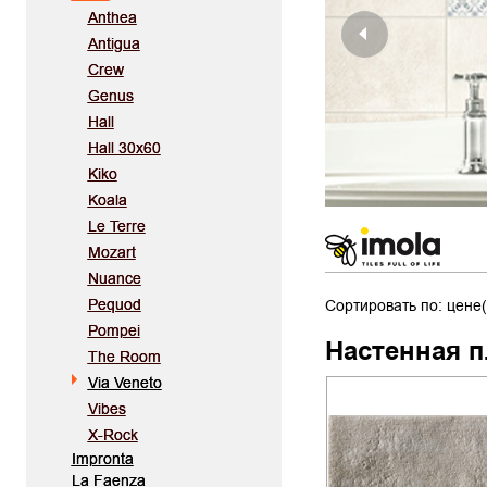
Anthea
Antigua
Crew
Genus
Hall
Hall 30x60
Kiko
Koala
Le Terre
Mozart
Nuance
Pequod
Сортировать по: цене(
Pompei
Настенная п
The Room
Via Veneto
Vibes
X-Rock
Impronta
La Faenza