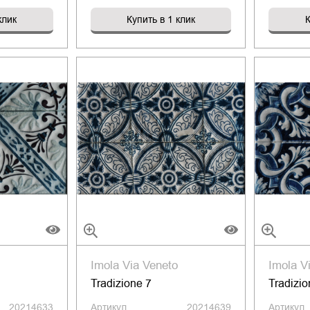
клик
Купить в 1 клик
К
Imola Via Veneto
Imola V
Tradizione 7
Tradizio
20214633
Артикул
20214639
Артикул