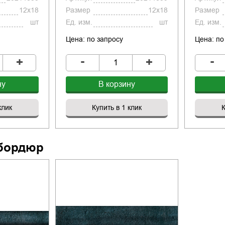
12x18
Размер
12x18
Размер
шт
Ед. изм.
шт
Ед. изм.
Цена: по запросу
Цена: по
-
-
+
+
ну
В корзину
клик
Купить в 1 клик
К
бордюр