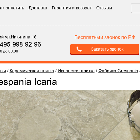
ак оплатить
Доставка
Гарантия и возврат
Отзывы
ий ул.Никитина 16
Бесплатный звонок по РФ
-495-998-92-96
Заказать звонок
0 до 00:00
тки
/
Керамическая плитка
/
Испанская плитка
/
Фабрика Grespania
espania Icaria