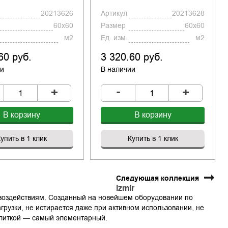
20213626
Артикул
20213628
60x60
Размер
60x60
м2
Ед. изм.
м2
60 руб.
3 320.60 руб.
ии
В наличии
-
+
+
В корзину
В корзину
упить в 1 клик
Купить в 1 клик
Следующая коллекция
Izmir
 воздействиям. Созданный на новейшем оборудовании по
рузки, не истирается даже при активном использовании, не
 плиткой — самый элементарный.