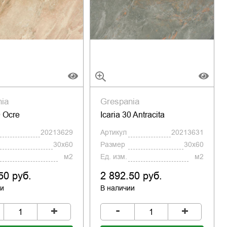
nia
Grespania
0 Ocre
Icaria 30 Antracita
20213629
Артикул
20213631
30x60
Размер
30x60
м2
Ед. изм.
м2
50 руб.
2 892.50 руб.
ии
В наличии
-
+
+