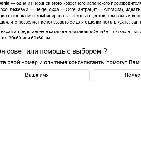
pania
— одна из новинок этого известного испанского производител
anco, бежевый — Beige, охра — Ocre, антрацит — Antracita), идеа
один оттенок либо комбинировать несколько цветов, тем самым во
щая, что позволяет использовать ее для отделки пола в кухне, ва
Grespania представлен в каталоге компании «Онлайн Плитка» в шир
ок: 30х60 или 60х60 см.
н совет или помощь с выбором ?
те свой номер и опытные консультанты помогут Вам