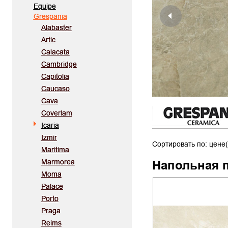
Equipe
Grespania
Alabaster
Artic
Calacata
Cambridge
Capitolia
Caucaso
Cava
Coverlam
Icaria
Izmir
Сортировать по: цене(
Maritima
Marmorea
Напольная 
Moma
Palace
Porto
Praga
Reims