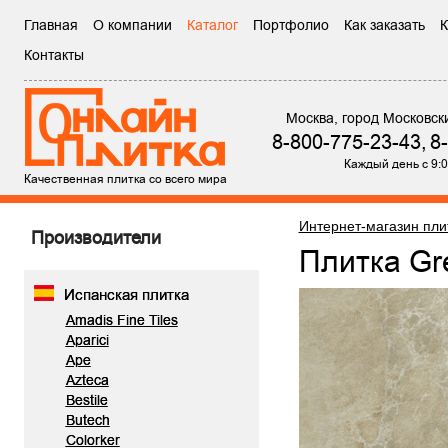
Главная
О компании
Каталог
Портфолио
Как заказать
К
Контакты
Москва, город Московск
8-800-775-23-43,
8
Каждый день с 9:0
Качественная плитка со всего мира
Интернет-магазин пли
Производители
Плитка Gr
Испанская плитка
Amadis Fine Tiles
Aparici
Ape
Azteca
Bestile
Butech
Colorker