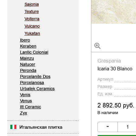
Sajonia
Texture
Volterra
Vulcano
Yukatan
Ibero
Keraben
Lantic Colonial
Mainzu
Grespania
Natucer
Icaria 30 Blanco
Peronda
Porcelanite Dos
Артикул
Porcelanosa
Размер
Urbatek Ceramics
Ед. изм.
Venis
Venus
2 892.50 руб.
Itt Ceramic
В наличии
Zyx
-
Итальянская плитка