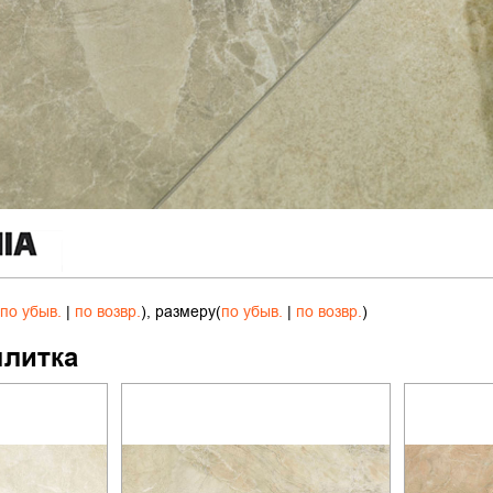
по убыв.
|
по возвр.
), размеру(
по убыв.
|
по возвр.
)
плитка