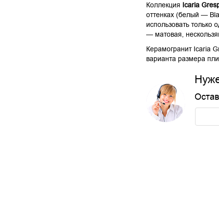
Коллекция
Icaria Gres
оттенках (белый — Bl
использовать только 
— матовая, нескользя
Керамогранит Icaria 
варианта размера плит
Нуже
Остав