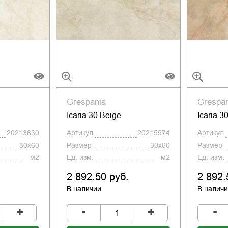
Grespania
Grespa
Icaria 30 Beige
Icaria 3
20213630
Артикул
20215574
Артикул
30x60
Размер
30x60
Размер
м2
Ед. изм.
м2
Ед. изм.
2 892.50 руб.
2 892.
В наличии
В налич
-
-
+
+