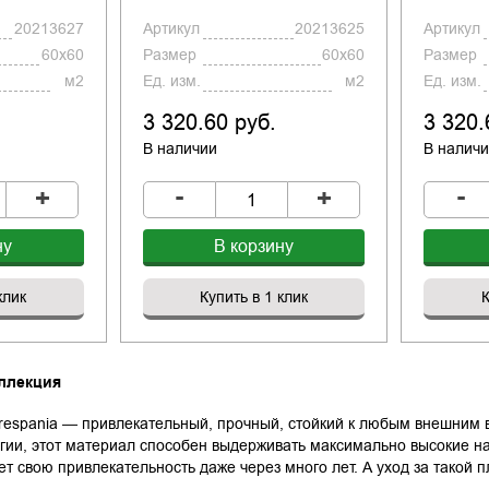
20213627
Артикул
20213625
Артикул
60x60
Размер
60x60
Размер
м2
Ед. изм.
м2
Ед. изм.
3 320.60 руб.
3 320.
В наличии
В налич
-
-
+
+
ну
В корзину
клик
Купить в 1 клик
К
ллекция
Grespania — привлекательный, прочный, стойкий к любым внешним
гии, этот материал способен выдерживать максимально высокие наг
ет свою привлекательность даже через много лет. А уход за такой