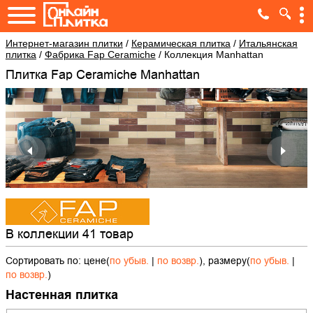
Интернет-магазин плитки
/
Керамическая плитка
/
Итальянская
плитка
/
Фабрика Fap Ceramiche
/
Коллекция Manhattan
Плитка Fap Ceramiche Manhattan
В коллекции 41 товар
Сортировать по: цене(
по убыв.
|
по возвр.
), размеру(
по убыв.
|
по возвр.
)
Настенная плитка