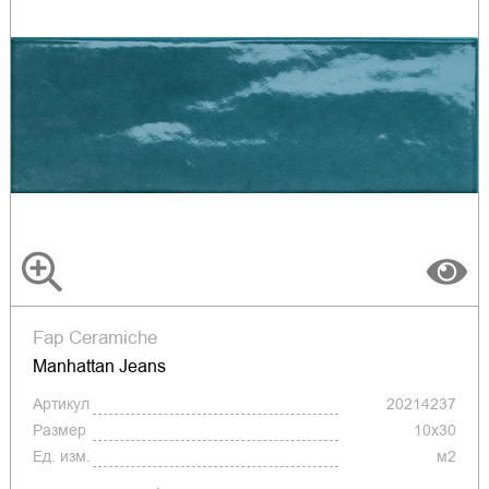
Fap Ceramiche
Manhattan Jeans
Артикул
20214237
Размер
10x30
Ед. изм.
м2