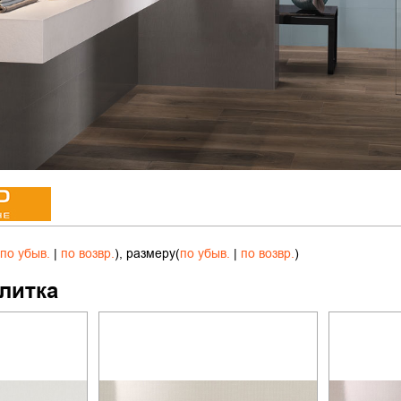
по убыв.
|
по возвр.
), размеру(
по убыв.
|
по возвр.
)
литка