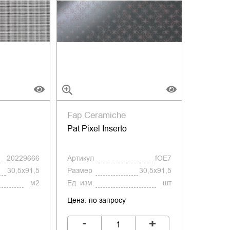
Fap Ceramiche
Pat Pixel Inserto
20229666
Артикул
fOE7
30,5x91,5
Размер
30,5x91,5
м2
Ед. изм.
шт
Цена: по запросу
-
+