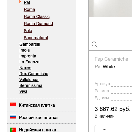
Pat
Roma
Roma Classic
Roma Diamond
Sole
Supernatural
Gambarelli
Imola
Impronta
Fap Ceramiche
La Faenza
Pat White
Naxos
Rex Ceramiche
Vallelunga
Артикул
Serenissima
Размер
Viva
Ед. изм.
Китайская плитка
3 867.62 руб.
В наличии
Российская плитка
-
Индийская плитка