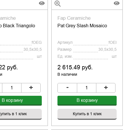
ramiche
Fap Ceramiche
o Black Triangolo
Pat Grey Slash Mosaico
o
fOEG
Артикул
fOEI
30,5x30,5
Размер
30,5x30,5
шт
Ед. изм.
шт
22 руб.
2 615.49 руб.
ии
В наличии
-
+
+
В корзину
В корзину
упить в 1 клик
Купить в 1 клик