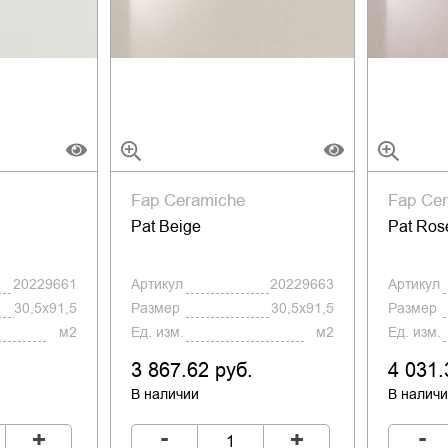
Fap Ceramiche
Fap Ce
Pat Beige
Pat Ros
20229661
Артикул
20229663
Артикул
30,5x91,5
Размер
30,5x91,5
Размер
м2
Ед. изм.
м2
Ед. изм.
3 867.62 руб.
4 031.
В наличии
В налич
-
-
+
+