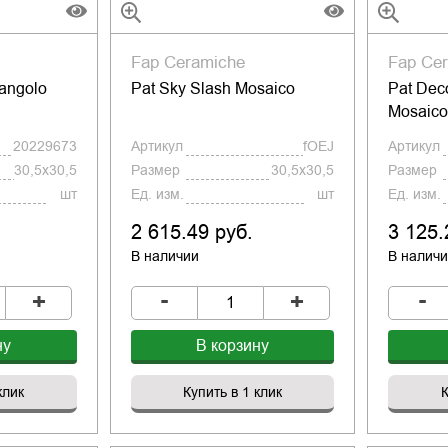
Fap Ceramiche
Fap Ce
iangolo
Pat Sky Slash Mosaico
Pat Dec
Mosaic
20229673
Артикул
fOEJ
Артикул
30,5x30,5
Размер
30,5x30,5
Размер
шт
Ед. изм.
шт
Ед. изм.
2 615.49 руб.
3 125.
В наличии
В налич
-
-
+
+
ну
В корзину
клик
Купить в 1 клик
К