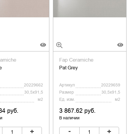
ramiche
Fap Ceramiche
e
Pat Grey
20229662
Артикул
20229659
30,5x91,5
Размер
30,5x91,5
м2
Ед. изм.
м2
34 руб.
3 867.62 руб.
ии
В наличии
-
+
+