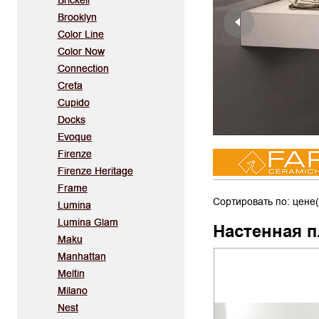
Brickell
Brooklyn
Color Line
Color Now
Connection
Creta
Cupido
Docks
Evoque
Firenze
Firenze Heritage
Frame
Сортировать по: цене(
Lumina
Lumina Glam
Настенная п
Maku
Manhattan
Meltin
Milano
Nest