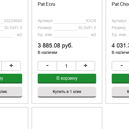
Pat Ecru
Pat Cho
20229660
Артикул
fOCR
Артикул
30,5x91,5
Размер
30,5x91,5
Размер
м2
Ед. изм.
м2
Ед. изм.
3 885.08 руб.
4 031.
В наличии
В налич
-
-
+
+
ну
В корзину
клик
Купить в 1 клик
К