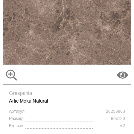
Grespania
Artic Moka Natural
Артикул
20233683
Размер
60х120
Ед. изм.
м2