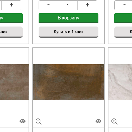
-
-
+
+
ну
В корзину
клик
Купить в 1 клик
К