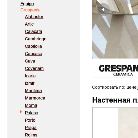
Equipe
Grespania
Alabaster
Artic
Calacata
Cambridge
Capitolia
Caucaso
Cava
Coverlam
Icaria
Izmir
Сортировать по: цене(
Maritima
Marmorea
Настенная п
Moma
Palace
Porto
Praga
Reims