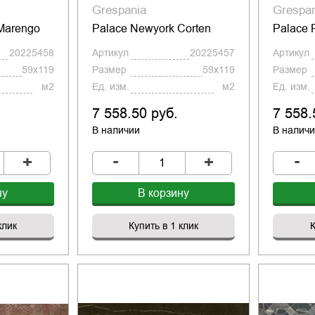
Grespania
Grespa
Marengo
Palace Newyork Corten
Palace 
20225458
Артикул
20225457
Артикул
59x119
Размер
59x119
Размер
м2
Ед. изм.
м2
Ед. изм.
7 558.50 руб.
7 558.
В наличии
В налич
-
-
+
+
ну
В корзину
клик
Купить в 1 клик
К