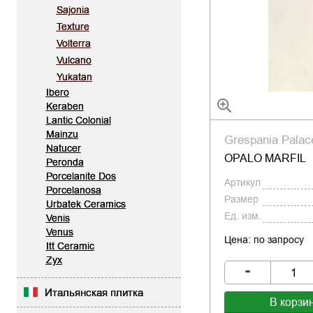
Sajonia
Texture
Volterra
Vulcano
Yukatan
Ibero
Keraben
Lantic Colonial
Mainzu
Grespania Palac
Natucer
OPALO MARFIL
Peronda
Porcelanite Dos
Артикул
Porcelanosa
Размер
Urbatek Ceramics
Ед. изм.
Venis
Venus
Цена: по запросу
Itt Ceramic
Zyx
-
Итальянская плитка
В корзи