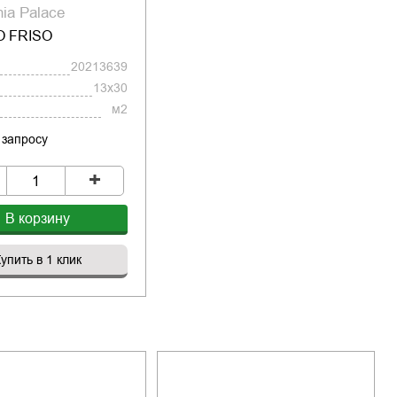
ia Palace
 FRISO
20213639
13x30
м2
 запросу
+
В корзину
упить в 1 клик