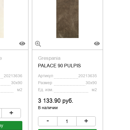
e
Grespania
PALACE 90 PULPIS
20213636
Артикул
20213635
30x90
Размер
30x90
м2
Ед. изм.
м2
3 133.90 руб.
В наличии
+
-
+
ну