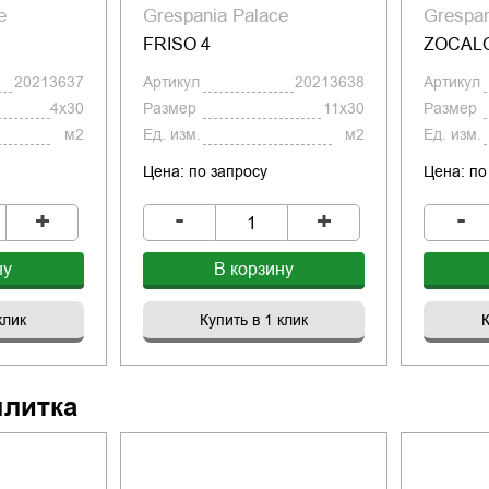
e
Grespania Palace
Grespan
FRISO 4
ZOCALO
20213637
Артикул
20213638
Артикул
4x30
Размер
11x30
Размер
м2
Ед. изм.
м2
Ед. изм.
Цена: по запросу
Цена: по
-
-
+
+
ну
В корзину
клик
Купить в 1 клик
К
плитка