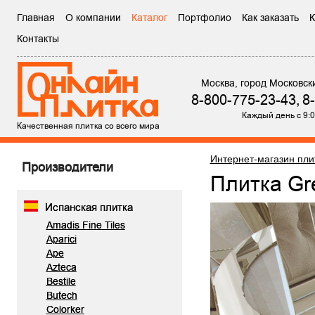
Главная
О компании
Каталог
Портфолио
Как заказать
К
Контакты
Москва, город Московск
8-800-775-23-43,
8
Каждый день с 9:0
Качественная плитка со всего мира
Интернет-магазин пли
Производители
Плитка G
Испанская плитка
Amadis Fine Tiles
Aparici
Ape
Azteca
Bestile
Butech
Colorker