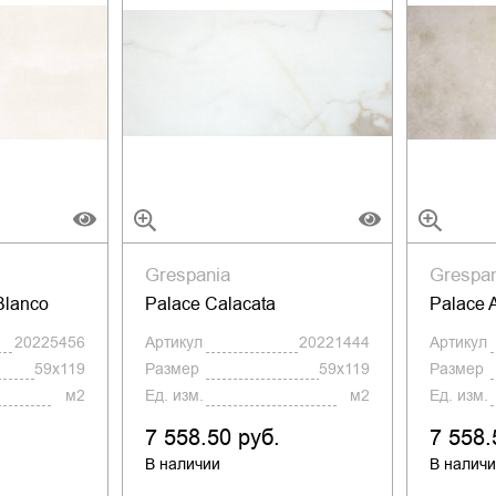
Grespania
Grespa
Blanco
Palace Calacata
Palace 
20225456
Артикул
20221444
Артикул
59x119
Размер
59x119
Размер
м2
Ед. изм.
м2
Ед. изм.
7 558.50 руб.
7 558.
В наличии
В налич