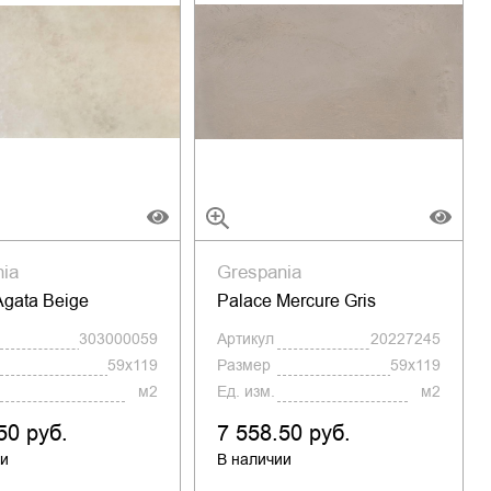
nia
Grespania
Agata Beige
Palace Mercure Gris
303000059
Артикул
20227245
59x119
Размер
59x119
м2
Ед. изм.
м2
50 руб.
7 558.50 руб.
ии
В наличии