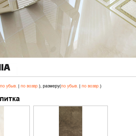
по убыв.
|
по возвр.
), размеру(
по убыв.
|
по возвр.
)
литка