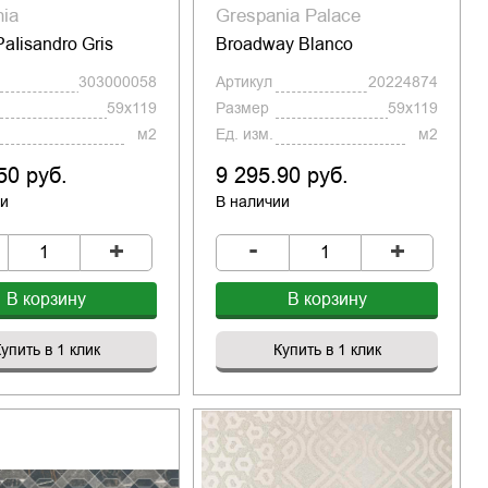
nia
Grespania Palace
PaIisandro Gris
Broadway Blanco
303000058
Артикул
20224874
59x119
Размер
59x119
м2
Ед. изм.
м2
50 руб.
9 295.90 руб.
ии
В наличии
-
+
+
В корзину
В корзину
упить в 1 клик
Купить в 1 клик