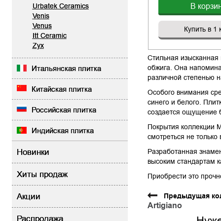
В корзи
Urbatek Ceramics
Venis
Venus
Купить в 1 
Itt Ceramic
Zyx
Стильная изысканная 
обжига. Она напомина
Итальянская плитка
различной степенью н
Китайская плитка
Особого внимания сре
синего и белого. Плит
Российская плитка
создается ощущение б
Покрытия коллекции M
Индийская плитка
смотреться не только 
Новинки
Разработанная знамен
высоким стандартам к
Хиты продаж
Приобрести это прочн
Акции
Предыдущая ко
Artigiano
Распродажа
Нуже