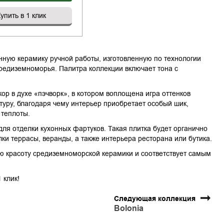
упить в 1 клик
нную керамику ручной работы, изготовленную по технологии
редиземноморья. Палитра коллекции включает тона с
ор в духе «пэчворк», в котором воплощена игра оттенков
туру, благодаря чему интерьер приобретает особый шик,
 теплоты.
ля отделки кухонных фартуков. Такая плитка будет органично
лки террасы, веранды, а также интерьера ресторана или бутика.
ю красоту средиземноморской керамики и соответствует самым
 клик!
Следующая коллекция
Bolonia