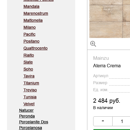
Mandala
Marenostrum
Mattonella
Milano
Pacific
Positano
Quattrocento
Rialto
Mainzu
Slate
Aterra Crema
Soho
Артикул
Tavira
Размер
Titanium
Ед. изм.
Treviso
Tunisia
2 484 руб.
Velvet
В наличии
Natucer
Peronda
-
Porcelanite Dos
Porcelanosa