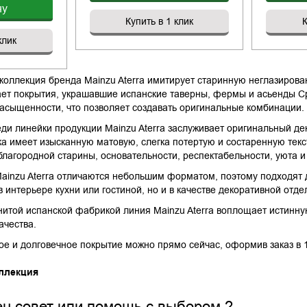
ну
Купить в 1 клик
К
клик
коллекция бренда Mainzu Aterra имитирует старинную неглазирова
ет покрытия, украшавшие испанские таверны, фермы и асьенды С
асыщенности, что позволяет создавать оригинальные комбинации.
ди линейки продукции Mainzu Aterra заслуживает оригинальный дек
ка имеет изысканную матовую, слегка потертую и состаренную текс
лагородной старины, основательности, респектабельности, уюта и
ainzu Aterra отличаются небольшим форматом, поэтому подходят д
в интерьере кухни или гостиной, но и в качестве декоративной отде
итой испанской фабрикой линия Mainzu Aterra воплощает истинну
ачества.
ое и долговечное покрытие можно прямо сейчас, оформив заказ в 1
ллекция
н совет или помощь с выбором ?