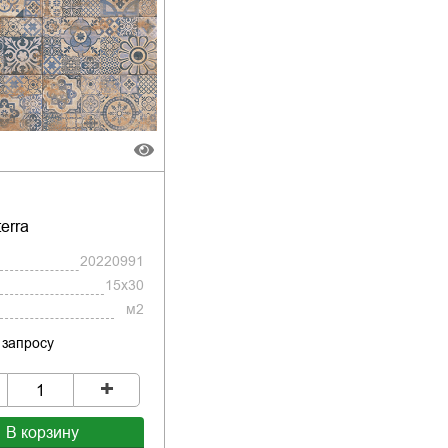
erra
20220991
15x30
м2
 запросу
+
В корзину