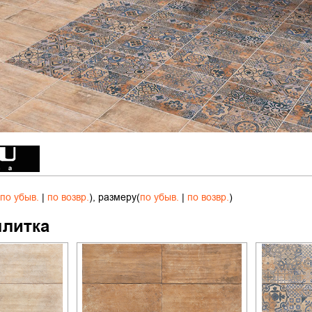
по убыв.
|
по возвр.
), размеру(
по убыв.
|
по возвр.
)
плитка