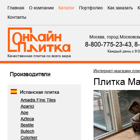
Главная
О компании
Каталог
Портфолио
Как заказать
К
Контакты
Москва, город Московск
8-800-775-23-43,
8
Каждый день с 9:0
Качественная плитка со всего мира
Интернет-магазин пли
Производители
Плитка Ma
Испанская плитка
Amadis Fine Tiles
Aparici
Ape
Azteca
Bestile
Butech
Colorker