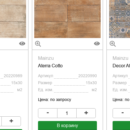
Mainzu
Mainzu
Aterra Cotto
Decor At
20220989
Артикул
20220990
Артикул
15x30
Размер
15x30
Размер
м2
Ед. изм.
м2
Ед. изм.
Цена: по запросу
Цена: по
-
-
+
+
В корзину