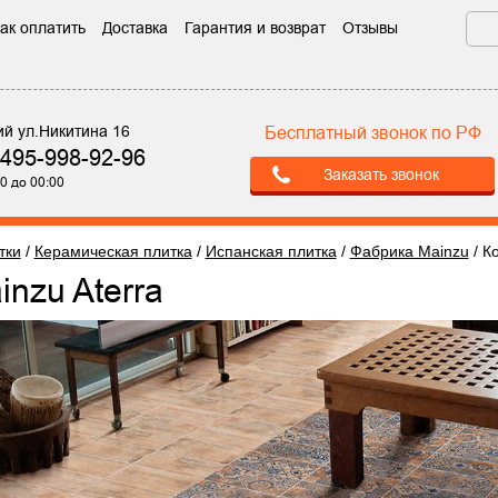
ак оплатить
Доставка
Гарантия и возврат
Отзывы
ий ул.Никитина 16
Бесплатный звонок по РФ
-495-998-92-96
Заказать звонок
0 до 00:00
тки
/
Керамическая плитка
/
Испанская плитка
/
Фабрика Mainzu
/
Ко
inzu Aterra