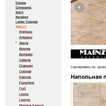
Equipe
Grespania
Ibero
Keraben
Lantic Colonial
Mainzu
Aranjuez
Artigiano
Aterra
Bolonia
Bombato
Catania
Chaouen
Сортировать по: цене(
Colonial
Напольная 
Esenzia
Florentine
Forli
Legno
Livorno
Maiolica Faenza