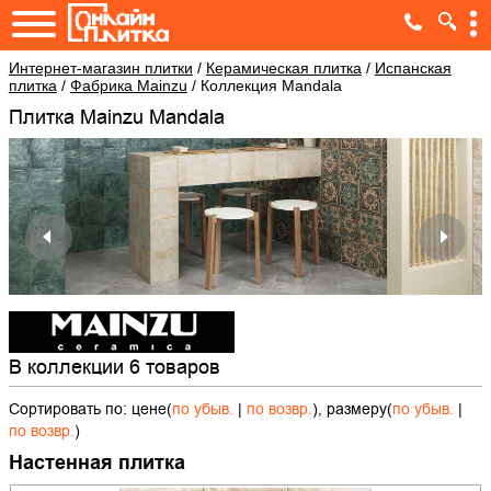
Интернет-магазин плитки
/
Керамическая плитка
/
Испанская
плитка
/
Фабрика Mainzu
/
Коллекция Mandala
Плитка Mainzu Mandala
В коллекции 6 товаров
Сортировать по: цене(
по убыв.
|
по возвр.
), размеру(
по убыв.
|
по возвр.
)
Настенная плитка