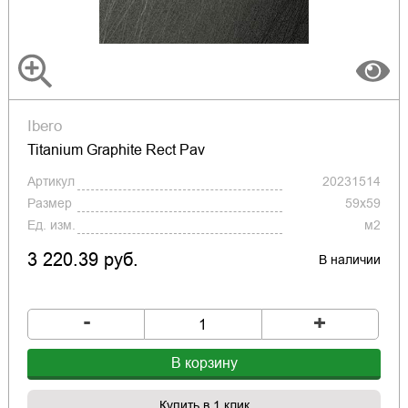
Ibero
Titanium Graphite Rect Pav
Артикул
20231514
Размер
59x59
Ед. изм.
м2
3 220.39 руб.
В наличии
-
+
В корзину
Купить в 1 клик