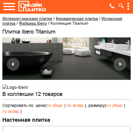
Интернет-магазин плитки
/
Керамическая плитка
/
Испанская
плитка
/
Фабрика Ibero
/
Коллекция Titanium
Плитка Ibero Titanium
В коллекции 12 товаров
Сортировать по: цене(
по убыв.
|
по возвр.
), размеру(
по убыв.
|
по возвр.
)
Настенная плитка