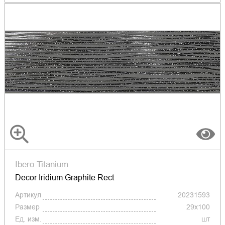
Ibero Titanium
Decor Iridium Graphite Rect
Артикул
20231593
Размер
29x100
Ед. изм.
шт