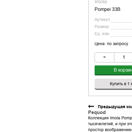
Imola
Pompei 33B
Артикул
Размер
Ед. изм.
Цена: по запросу
-
В корзи
Купить в 1 
Предыдущая ко
Pequod
Коллекция Imola Pompe
тысячелетий, и при эт
простор воображению.