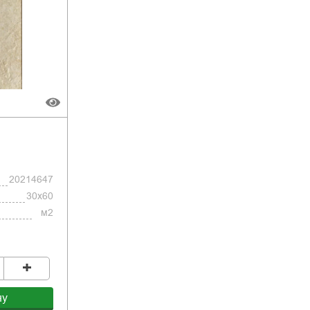
20214647
30x60
м2
+
ну