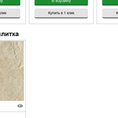
ну
В корзину
клик
Купить в 1 клик
К
плитка