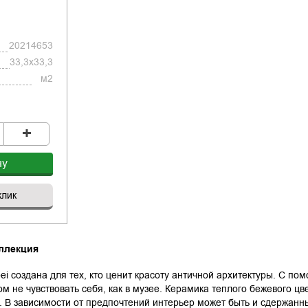
20214653
33,3x33,3
м2
+
ну
клик
ллекция
i создана для тех, кто ценит красоту античной архитектуры. С по
ом не чувствовать себя, как в музее. Керамика теплого бежевого ц
 В зависимости от предпочтений интерьер может быть и сдержанн