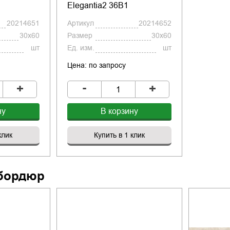
Elegantia2 36B1
20214651
Артикул
20214652
30x60
Размер
30x60
шт
Ед. изм.
шт
Цена: по запросу
-
+
+
ну
В корзину
клик
Купить в 1 клик
бордюр