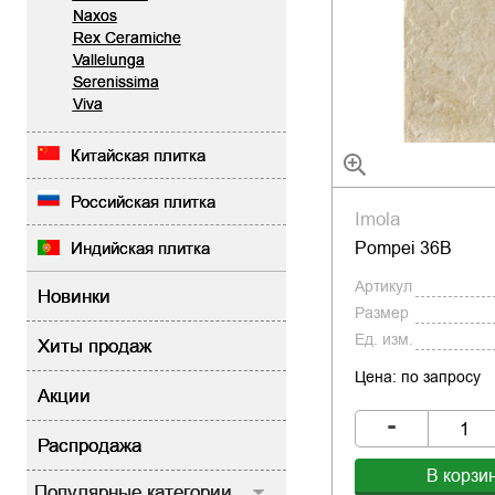
Naxos
Rex Ceramiche
Vallelunga
Serenissima
Viva
Китайская плитка
Российская плитка
Imola
Pompei 36B
Индийская плитка
Артикул
Новинки
Размер
Ед. изм.
Хиты продаж
Цена: по запросу
Акции
-
Распродажа
В корзи
Популярные категории