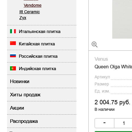
Vendome
Itt Ceramic
Zyx
Итальянская плитка
Китайская плитка
Российская плитка
Venus
Queen Olga Whit
Индийская плитка
Артикул
Новинки
Размер
Ед. изм.
Хиты продаж
2 004.75 руб.
Акции
В наличии
-
Распродажа