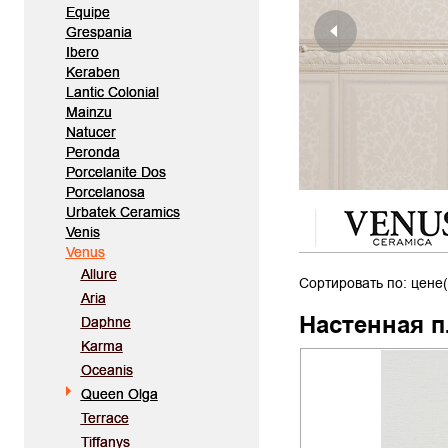
Equipe
Grespania
Ibero
Keraben
Lantic Colonial
Mainzu
Natucer
Peronda
Porcelanite Dos
Porcelanosa
Urbatek Ceramics
Venis
Venus
Allure
Сортировать по: цене(
Aria
Настенная п
Daphne
Karma
Oceanis
Queen Olga
Terrace
Tiffanys