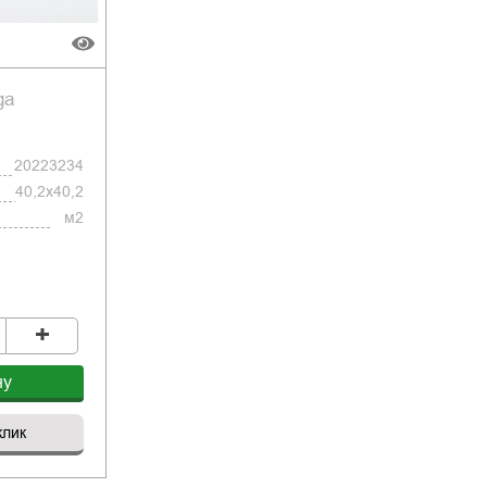
ga
20223234
40,2x40,2
м2
+
ну
клик