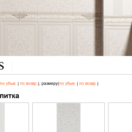
по убыв.
|
по возвр.
), размеру(
по убыв.
|
по возвр.
)
литка