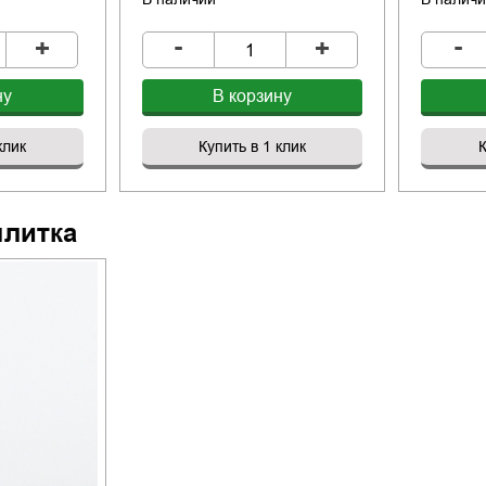
-
-
+
+
ну
В корзину
клик
Купить в 1 клик
К
плитка