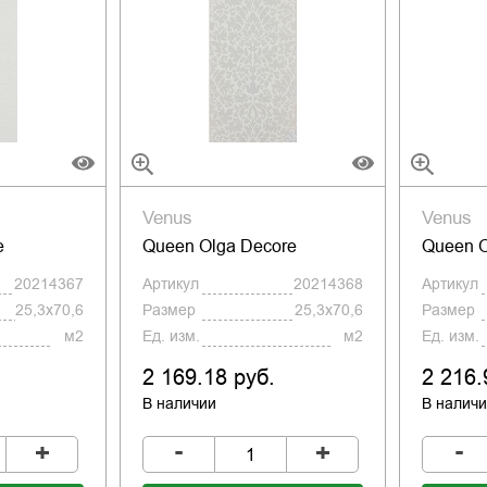
Venus
Venus
e
Queen Olga Decore
Queen O
20214367
Артикул
20214368
Артикул
25,3x70,6
Размер
25,3x70,6
Размер
м2
Ед. изм.
м2
Ед. изм.
2 169.18 руб.
2 216.
В наличии
В налич
-
-
+
+