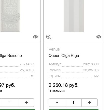
Venus
lga Boiserie
Queen Olga Riga
20214369
Артикул
20218390
25,3x70,6
Размер
25,3x70,6
м2
Ед. изм.
м2
97 руб.
2 250.18 руб.
ии
В наличии
-
+
+