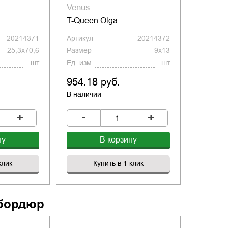
Venus
T-Queen Olga
20214371
Артикул
20214372
25,3x70,6
Размер
9x13
шт
Ед. изм.
шт
954.18 руб.
В наличии
-
+
+
ну
В корзину
клик
Купить в 1 клик
бордюр