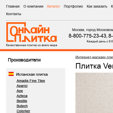
Главная
О компании
Каталог
Портфолио
Как заказать
К
Контакты
Москва, город Московск
8-800-775-23-43,
8
Каждый день с 9:0
Качественная плитка со всего мира
Интернет-магазин пли
Производители
Плитка V
Испанская плитка
Amadis Fine Tiles
Aparici
Ape
Azteca
Bestile
Butech
Colorker