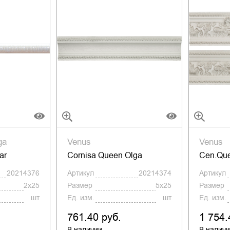
ga
Venus
Venus
ar
Cornisa Queen Olga
Cen.Que
20214376
Артикул
20214374
Артикул
2x25
Размер
5x25
Размер
шт
Ед. изм.
шт
Ед. изм.
761.40 руб.
1 754.
В наличии
В налич