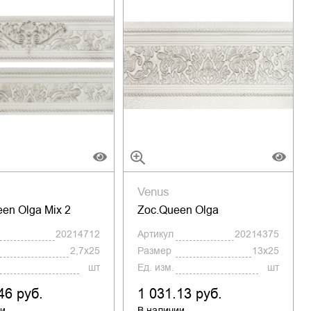
Venus
en Olga Mix 2
Zoc.Queen Olga
20214712
Артикул
20214375
2,7x25
Размер
13x25
шт
Ед. изм.
шт
46 руб.
1 031.13 руб.
ии
В наличии