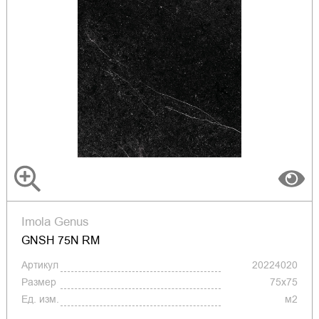
Imola Genus
GNSH 75N RM
Артикул
20224020
Размер
75x75
Ед. изм.
м2