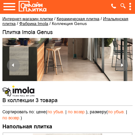
Интернет-магазин плитки
/
Керамическая плитка
/
Итальянская
плитка
/
Фабрика Imola
/
Коллекция Genus
Плитка Imola Genus
В коллекции 3 товара
Сортировать по: цене(
по убыв.
|
по возвр.
), размеру(
по убыв.
|
по возвр.
)
Напольная плитка