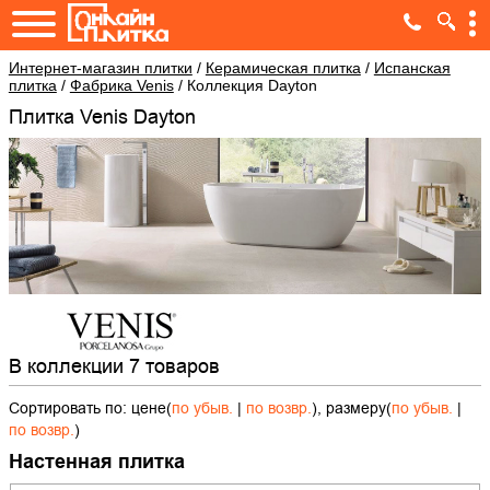
Интернет-магазин плитки
/
Керамическая плитка
/
Испанская
плитка
/
Фабрика Venis
/
Коллекция Dayton
Плитка Venis Dayton
В коллекции 7 товаров
Сортировать по: цене(
по убыв.
|
по возвр.
), размеру(
по убыв.
|
по возвр.
)
Настенная плитка