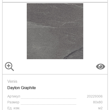
Venis
Dayton Graphite
Артикул
20229306
Размер
80x80
Ед. изм.
м2