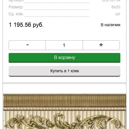
Артикул
20216734
Размер
8x20
Ед. изм.
шт
1 195.56 руб.
В наличии
-
+
В корзину
Купить в 1 клик