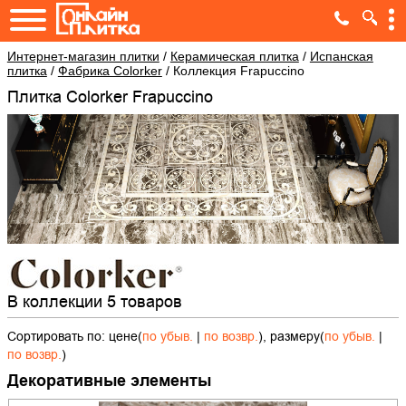
Интернет-магазин плитки
/
Керамическая плитка
/
Испанская
плитка
/
Фабрика Colorker
/
Коллекция Frapuccino
Плитка Colorker Frapuccino
В коллекции 5 товаров
Сортировать по: цене(
по убыв.
|
по возвр.
), размеру(
по убыв.
|
по возвр.
)
Декоративные элементы