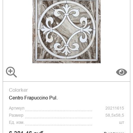
Colorker
Centro Frapuccino Pul.
Артикул
20211615
Размер
58,5x58,5
Ед. изм.
шт