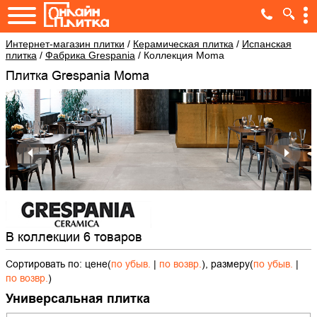
Интернет-магазин плитки
/
Керамическая плитка
/
Испанская
плитка
/
Фабрика Grespania
/
Коллекция Moma
Плитка Grespania Moma
В коллекции 6 товаров
Сортировать по: цене(
по убыв.
|
по возвр.
), размеру(
по убыв.
|
по возвр.
)
Универсальная плитка