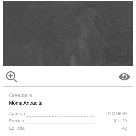
Grespania
Moma Antracita
Артикул
44MM69R
Размер
60х120
Ед. изм.
м2