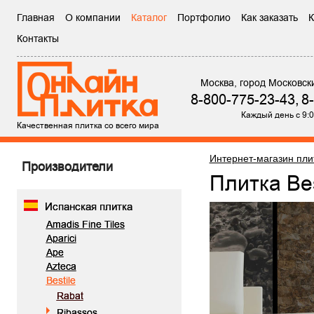
Главная
О компании
Каталог
Портфолио
Как заказать
К
Контакты
Москва, город Московск
8-800-775-23-43,
8
Каждый день с 9:0
Качественная плитка со всего мира
Интернет-магазин пли
Производители
Плитка Be
Испанская плитка
Amadis Fine Tiles
Aparici
Ape
Azteca
Bestile
Rabat
Ribassos