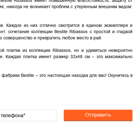
Bestile Ribassos имеет повышенную влагостойкость, защиту от
я, никогда не возникает проблем с утерянным внешним видом:
еж. Каждое из них отлично смотрится в едином экземпляре и
: сочетание коллекции Bestile Ribassos с простой и гладкой
о совершенство и превратить любое место в рай.
й плитки из коллекции Ribassos, но и удивяться невероятно
ке. Каждая плитка имеет размер 32х48 см – это максимально
 фабрики Bestile – это настоящая находка для вас! Окунитесь в
Отправить