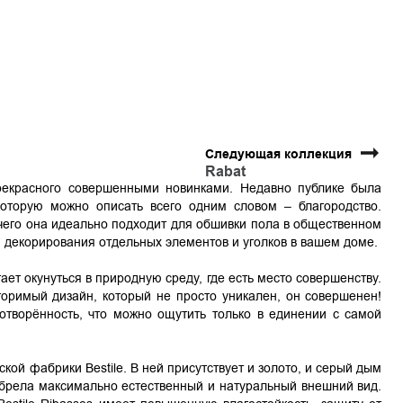
Следующая коллекция
Rabat
прекрасного совершенными новинками. Недавно публике была
которую можно описать всего одним словом – благородство.
 чего она идеально подходит для обшивки пола в общественном
я декорирования отдельных элементов и уголков в вашем доме.
гает окунуться в природную среду, где есть место совершенству.
торимый дизайн, который не просто уникален, он совершенен!
отворённость, что можно ощутить только в единении с самой
ой фабрики Bestilе. В ней присутствует и золото, и серый дым
обрела максимально естественный и натуральный внешний вид.