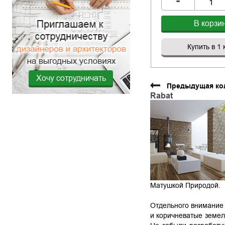
-
В корзи
Купить в 1 
Хочу сотрудничать
Предыдущая ко
Rabat
Матушкой Природой.
Отдельного внимание з
и коричневатые земел