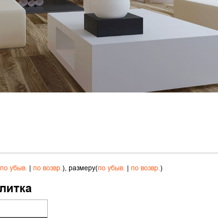
по убыв.
|
по возвр.
), размеру(
по убыв.
|
по возвр.
)
литка