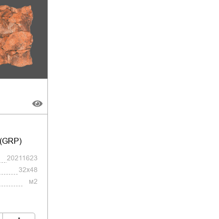
 (GRP)
20211623
32x48
м2