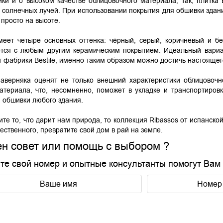
ки и о высоком качестве облицовочного материала, так, плитка 
солнечных лучей. При использовании покрытия для обшивки здани
 просто на высоте.
меет четыре основных оттенка: чёрный, серый, коричневый и б
тся с любым другим керамическим покрытием. Идеальный вариант
т фабрики Bestile, именно таким образом можно достичь настоящег
аверняка оценят не только внешний характеристики облицовочно
териала, что, несомненно, поможет в укладке и транспортиров
 обшивки любого здания.
те то, что дарит нам природа, то коллекция Ribassos от испанской
ественного, превратите свой дом в рай на земле.
н совет или помощь с выбором ?
те свой номер и опытные консультанты помогут Вам