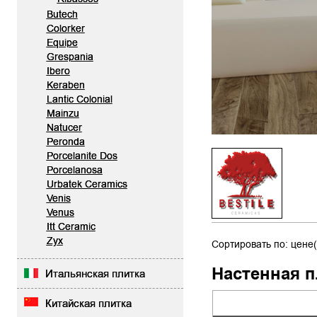
Butech
Colorker
Equipe
Grespania
Ibero
Keraben
Lantic Colonial
Mainzu
Natucer
Peronda
Porcelanite Dos
Porcelanosa
Urbatek Ceramics
Venis
Venus
Itt Ceramic
Zyx
Сортировать по: цене(
Настенная п
Итальянская плитка
Китайская плитка