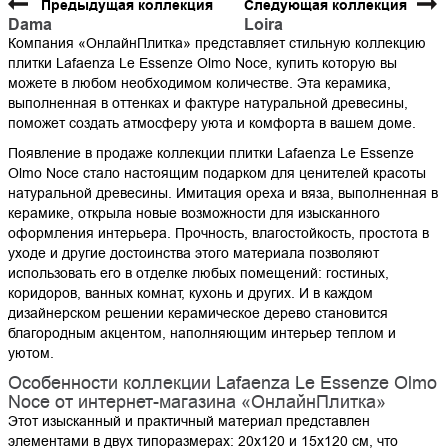
Предыдущая коллекция
Следующая коллекция
Dama
Loira
Компания «ОнлайнПлитка» представляет стильную коллекцию
плитки Lafaenza Le Essenze Olmo Noce, купить которую вы
можете в любом необходимом количестве. Эта керамика,
выполненная в оттенках и фактуре натуральной древесины,
поможет создать атмосферу уюта и комфорта в вашем доме.
Появление в продаже коллекции плитки Lafaenza Le Essenze
Olmo Noce стало настоящим подарком для ценителей красоты
натуральной древесины. Имитация ореха и вяза, выполненная в
керамике, открыла новые возможности для изысканного
оформления интерьера. Прочность, влагостойкость, простота в
уходе и другие достоинства этого материала позволяют
использовать его в отделке любых помещений: гостиных,
коридоров, ванных комнат, кухонь и других. И в каждом
дизайнерском решении керамическое дерево становится
благородным акцентом, наполняющим интерьер теплом и
уютом.
Особенности коллекции Lafaenza Le Essenze Olmo
Noce от интернет-магазина «ОнлайнПлитка»
Этот изысканный и практичный материал представлен
элементами в двух типоразмерах: 20х120 и 15х120 см, что