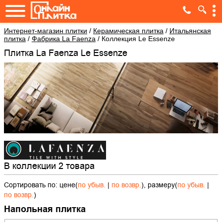
Интернет-магазин плитки
/
Керамическая плитка
/
Итальянская
плитка
/
Фабрика La Faenza
/
Коллекция Le Essenze
Плитка La Faenza Le Essenze
В коллекции 2 товара
Сортировать по: цене(
по убыв.
|
по возвр.
), размеру(
по убыв.
|
по возвр.
)
Напольная плитка