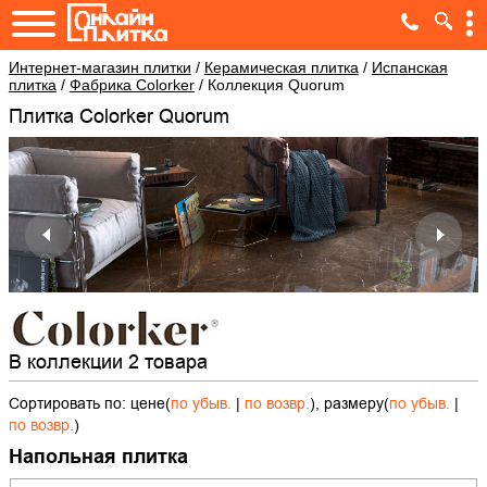
Интернет-магазин плитки
/
Керамическая плитка
/
Испанская
плитка
/
Фабрика Colorker
/
Коллекция Quorum
Плитка Colorker Quorum
В коллекции 2 товара
Сортировать по: цене(
по убыв.
|
по возвр.
), размеру(
по убыв.
|
по возвр.
)
Напольная плитка