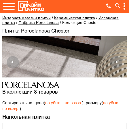
Интернет-магазин плитки
/
Керамическая плитка
/
Испанская
плитка
/
Фабрика Porcelanosa
/
Коллекция Chester
Плитка Porcelanosa Chester
В коллекции 8 товаров
Сортировать по: цене(
по убыв.
|
по возвр.
), размеру(
по убыв.
|
по возвр.
)
Напольная плитка