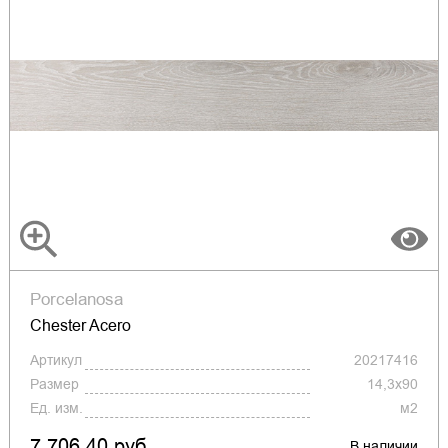
Porcelanosa
Chester Acero
Артикул
20217416
Размер
14,3x90
Ед. изм.
м2
7 706.40 руб.
В наличии