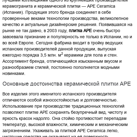
керамогранита и керамической плитки — APE Ceramica
(Испания). Продукция этого бренда соединяет в себе
проверенные веками технологии производства, великолепное
качество и актуальные дизайнерские решения. Появившаяся на
рынке не так давно, в 2003 году,
плитка APE
очень быстро
завоевала признание и популярность не только в Испании, но и
во всей Европе. Сегодня фабрика входит в тройку ведущих
испанских производителей данной продукции, выпуская
2
ежегодно порядка 3,5 млн. м
керамики для пола и стен.
Ассортимент бренда, отличающийся изысканным вкусом и
разнообразием стилей, постоянно пополняется модными
новинками.
Основные достоинства керамической плитки APE
Все изделия этого именитого испанского производителя
отличаются особой износостойкостью и долговечностью.
Использование при производстве традиционных технологий
позволяют плитке APE сохранять безупречный вид, чистоту и
яркость красок надолго. Она стойко противостоит перепадам
температур, высокой влажности, химическим и механическим
загрязнениям. Ухаживать за плиткой APE Ceramica легко,
чистящие средства не оказывают на её поверхность