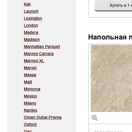
Kali
Купить в 1 
Laurent
Lexington
London
Madera
Напольная 
Madison
Manhattan Parquet
Marmol Carrara
Marmol XL
Marvel
Massa
Matt
Menorca
Mexico
Milano
Nantes
Oman Dubai Prisma
Oxford
Oxo