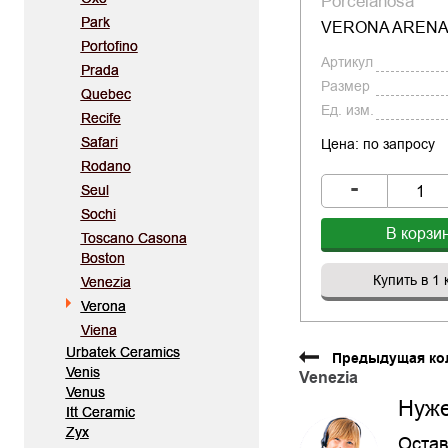
Porcelanosa
Park
VERONA ARENA 
Portofino
Артикул
Prada
Размер
Quebec
Ед. изм.
Recife
Safari
Цена: по запросу
Rodano
-
Seul
Sochi
В корзи
Toscano Casona
Boston
Купить в 1 
Venezia
Verona
Viena
Urbatek Ceramics
Предыдущая ко
Venis
Venezia
Venus
Нуже
Itt Ceramic
Zyx
Остав