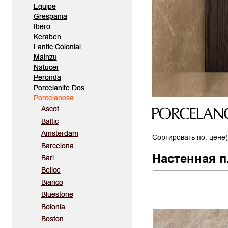
Equipe
Grespania
Ibero
Keraben
Lantic Colonial
Mainzu
Natucer
Peronda
Porcelanite Dos
Porcelanosa
Ascot
Baltic
Amsterdam
Сортировать по: цене(
Barcelona
Настенная п
Bari
Belice
Bianco
Bluestone
Bolonia
Boston