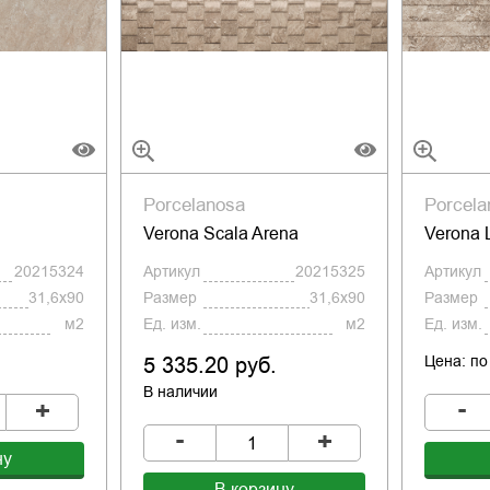
Porcelanosa
Porcela
Verona Scala Arena
Verona 
20215324
Артикул
20215325
Артикул
31,6x90
Размер
31,6x90
Размер
м2
Ед. изм.
м2
Ед. изм.
5 335.20 руб.
Цена: по
В наличии
-
+
-
+
ну
В корзину