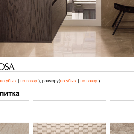
по убыв.
|
по возвр.
), размеру(
по убыв.
|
по возвр.
)
литка