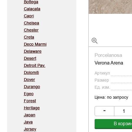
Bottega
Calacata
Capri
Chelsea
Chester
Creta
Deco Marmi
Delaware
Porcelanosa
Desert
Verona Arena
Detroit Pav.
Dolomiti
Артикул
Dover
Размер
Durango
Ед. изм.
Egeo
Цена: по запросу
Forest
Heritage
-
Japan
Java
В корзи
Jersey