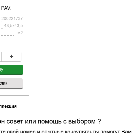
PAV.
200221737
43,5x43,5
м2
+
ну
клик
ллекция
н совет или помощь с выбором ?
те свой номер и опытные консультанты помогут Вам