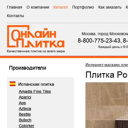
Главная
О компании
Каталог
Портфолио
Как заказать
К
Контакты
Москва, город Московск
8-800-775-23-43,
8
Каждый день с 9:0
Качественная плитка со всего мира
Интернет-магазин пли
Производители
Плитка P
Испанская плитка
Amadis Fine Tiles
Aparici
Ape
Azteca
Bestile
Butech
Colorker