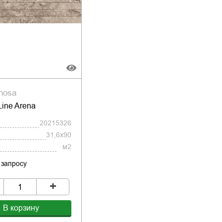
nosa
Line Arena
20215326
31,6x90
м2
 запросу
+
В корзину