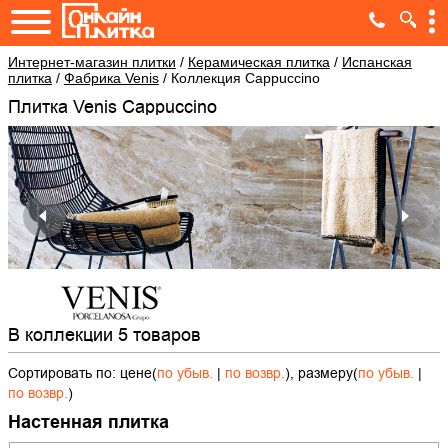
Интернет-магазин плитки
/
Керамическая плитка
/
Испанская
плитка
/
Фабрика Venis
/
Коллекция Cappuccino
Плитка Venis Cappuccino
В коллекции 5 товаров
Сортировать по: цене(
по убыв.
|
по возвр.
), размеру(
по убыв.
|
по возвр.
)
Настенная плитка