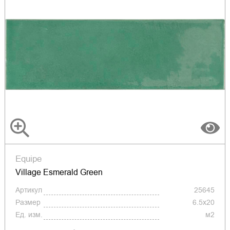
Equipe
Village Esmerald Green
Артикул
25645
Размер
6.5x20
Ед. изм.
м2