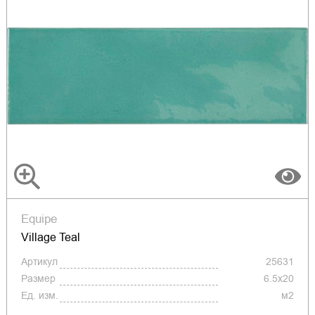
Equipe
Village Teal
Артикул
25631
Размер
6.5x20
Ед. изм.
м2