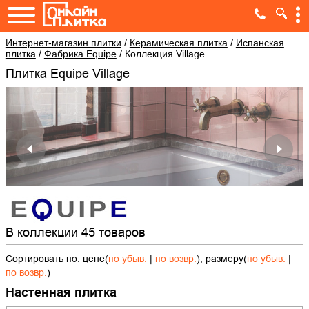
Интернет-магазин плитки
/
Керамическая плитка
/
Испанская
плитка
/
Фабрика Equipe
/
Коллекция Village
Плитка Equipe Village
В коллекции 45 товаров
Сортировать по: цене(
по убыв.
|
по возвр.
), размеру(
по убыв.
|
по возвр.
)
Настенная плитка