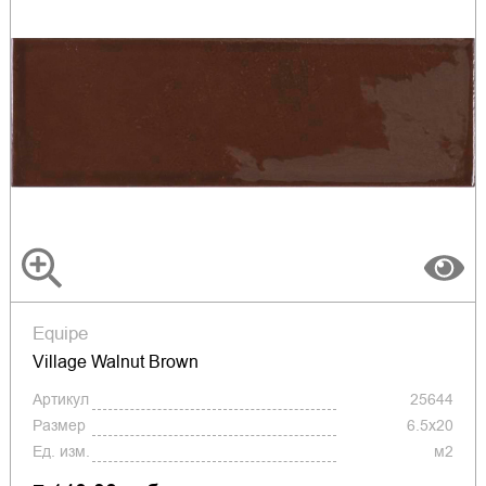
Equipe
Village Walnut Brown
Артикул
25644
Размер
6.5x20
Ед. изм.
м2