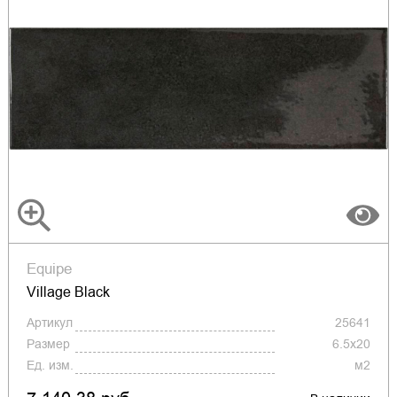
Equipe
Village Black
Артикул
25641
Размер
6.5x20
Ед. изм.
м2