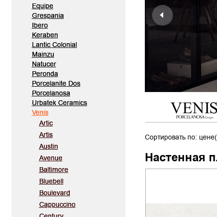
Equipe
Grespania
Ibero
Keraben
Lantic Colonial
Mainzu
Natucer
Peronda
Porcelanite Dos
Porcelanosa
Urbatek Ceramics
Venis
Artic
Artis
Сортировать по: цене(
Austin
Настенная п
Avenue
Baltimore
Bluebell
Boulevard
Cappuccino
Century