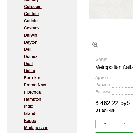
Coliseum
Contour
Corinto
Cosmos
Darwin
Dayton
Deli
Domus
Venis
Dual
Metropolitan Cali
Dubai
Артикул
Ferroker
Размер
Frame New
Ед. изм.
Florencia
Hampton
8 462.22 руб.
Indic
В наличии
Island
Keops
-
Madagascar