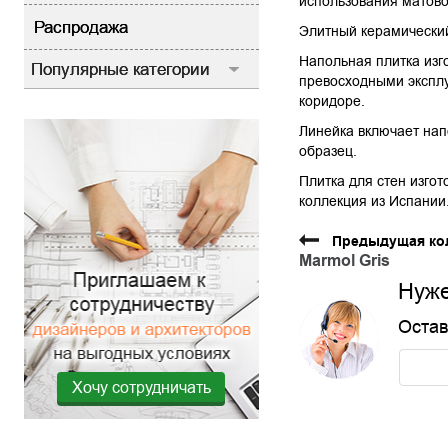
использования матово
Распродажа
Элитный керамический
Напольная плитка изг
Популярные категории
превосходными эксплу
коридоре.
Линейка включает напо
образец.
Плитка для стен изгот
коллекция из Испании
Предыдущая ко
Marmol Gris
Нуже
Остав
Хочу сотрудничать