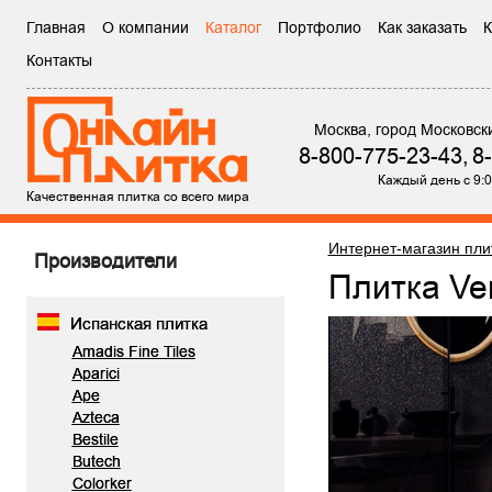
Главная
О компании
Каталог
Портфолио
Как заказать
К
Контакты
Москва, город Московск
8-800-775-23-43,
8
Каждый день с 9:0
Качественная плитка со всего мира
Интернет-магазин пли
Производители
Плитка Ve
Испанская плитка
Amadis Fine Tiles
Aparici
Ape
Azteca
Bestile
Butech
Colorker