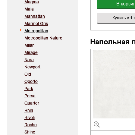
Magma
В корзи
Maia
Manhattan
Купить в 1 
Marmol Gris
Metropolitan
Metropolitan Nature
Напольная 
Milan
Mirage
Nara
Newport
Old
Oporto
Park
Persa
Quarter
Rhin
Rivoli
Roche
Shine