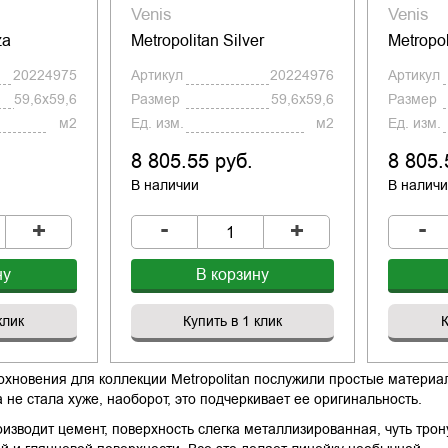
Venis
Venis
za
Metropolitan Silver
Metropol
20224975
Артикул
20224976
Артикул
59,6x59,6
Размер
59,6x59,6
Размер
м2
Ед. изм.
м2
Ед. изм.
8 805.55 руб.
8 805.
В наличии
В налич
-
-
+
+
ну
В корзину
клик
Купить в 1 клик
К
охновения для коллекции Metropolitan послужили простые материал
 не стала хуже, наоборот, это подчеркивает ее оригинальность.
изводит цемент, поверхность слегка металлизированная, чуть трон