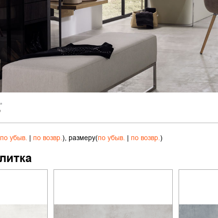
по убыв.
|
по возвр.
), размеру(
по убыв.
|
по возвр.
)
литка