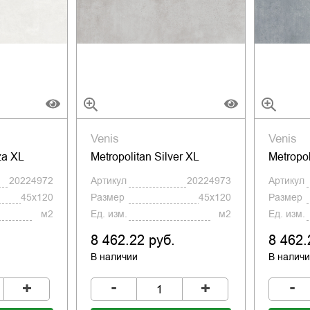
Venis
Venis
za XL
Metropolitan Silver XL
Metropol
20224972
Артикул
20224973
Артикул
45x120
Размер
45x120
Размер
м2
Ед. изм.
м2
Ед. изм.
8 462.22 руб.
8 462.
В наличии
В налич
-
-
+
+