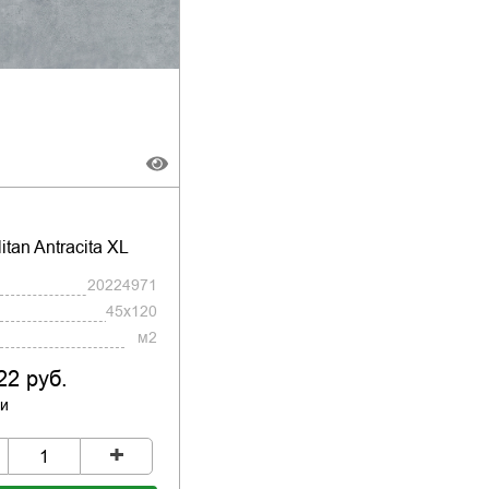
itan Antracita XL
20224971
45x120
м2
22 руб.
ии
+