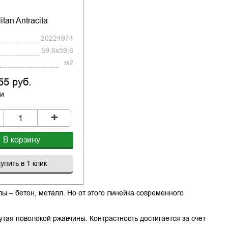
itan Antracita
20224974
59,6x59,6
м2
55 руб.
ии
+
В корзину
упить в 1 клик
ы – бетон, металл. Но от этого линейка современного
утая поволокой ржавчины. Контрастность достигается за счет