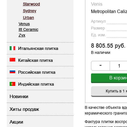
Venis
Starwood
Sydney
Metropolitan Cali
Urban
Артикул
Venus
Размер
Itt Ceramic
Ед. изм.
Zyx
8 805.55 руб.
Итальянская плитка
В наличии
Китайская плитка
-
Российская плитка
В корзи
Индийская плитка
Купить в 1 
Новинки
В качестве объекта вд
Хиты продаж
керамического гранита
Акции
Фактура плитки воспро