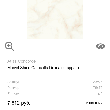
Atlas Concorde
Marvel Shine Calacatta Delicato Lappato
Артикул
A3WX
Размер
75x75
Ед. изм.
м2
7 812 руб.
В наличии