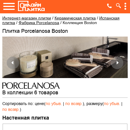
Интернет-магазин плитки
/
Керамическая плитка
/
Испанская
плитка
/
Фабрика Porcelanosa
/
Коллекция Boston
Плитка Porcelanosa Boston
В коллекции 6 товаров
Сортировать по: цене(
по убыв.
|
по возвр.
), размеру(
по убыв.
|
по возвр.
)
Настенная плитка