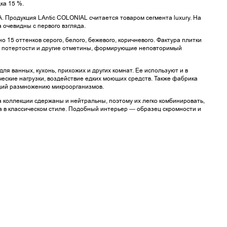
ка 15 %.
 Продукция LAntic COLONIAL считается товаром сегмента luxury. На
 очевидны с первого взгляда.
15 оттенков серого, белого, бежевого, коричневого. Фактура плитки
, потертости и другие отметины, формирующие неповторимый
я ванных, кухонь, прихожих и других комнат. Ее используют и в
ские нагрузки, воздействие едких моющих средств. Также фабрика
щий размножению микроорганизмов.
 коллекции сдержаны и нейтральны, поэтому их легко комбинировать,
в классическом стиле. Подобный интерьер — образец скромности и