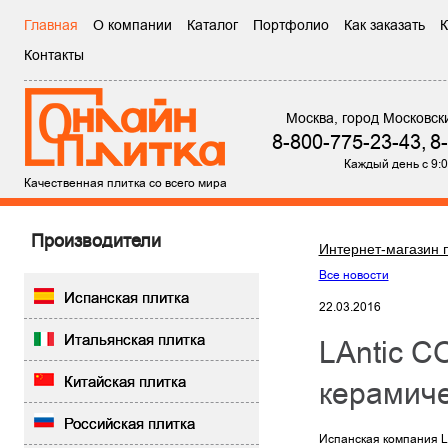
Главная
О компании
Каталог
Портфолио
Как заказать
К
Контакты
Москва, город Московск
8-800-775-23-43,
8
Каждый день с 9:0
Качественная плитка со всего мира
Производители
Интернет-магазин 
Все новости
Испанская плитка
22.03.2016
Итальянская плитка
LAntic COLONIAL MARBLE (New) — обновленная коллекция
Китайская плитка
керамиче
Российская плитка
Испанская компания L