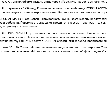
ка». Клиентам, оформляющим заказ через «Корзину», предоставляется скид
IAL открылась в 1999 году. Компания является частью бренда PORCELANOSA.
тва действует строгий контроль качества. Сложность и многогранность декора
COLONIAL MARBLE свойственны природному камню. Всего в серии представлено 
разнообразна. Поверхность украшают трещинки, разводы, переливы, полосы
 для природных минералов.
 COLONIAL MARBLE предназначена для отделки полов и стен. Она подходит дл
ного назначения. Покрытие выдерживает серьезные механические и термиче
сит на плитку защитный состав BIOPROT с частицами серебра, препятствую
вляют 30 × 60. Такие габариты позволяют создать монолитное покрытие. Тона
 ярким и интересным. «Мраморная» фактура — подходящий фон для дизайна 