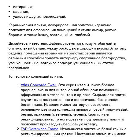
истирания;
царапин;
ударов и других повреждений.
Керамическая плитка, декорированная золотом, идеально
подходит для оформления помещений в стиле ампир, рококо,
барокко, а также luxury, восточный, английский.
Дизайнеры известных фабрик стремятся к тому, чтобы найти
оптимальный баланс между роскошью и хорошим вкусом. А потому
отделка помещений керамикой из золотых серий является
отличным способом придать интерьеру сдержанное благородство,
утонченность, ненавязчиво подчеркнуть социальный статус
владельцев.
Топ золотых коллекций плитки:
Atlas Concorde Ewall
. Эта серия итальянского бренда
предназначена для интерьерной облицовки помещений,
оформленных в стиле винтаж и ар-деко. Сырьем для плитки
служит высококачественная и экологически безвредная
белая глина. Изделия имеют матовую поверхность,
основными цветами коллекции являются серый, коричневый,
белый, оранжевый, зеленый, черный. Края плитки
ректифицированы, то есть срезаны под прямым углом, что
позволяет производить бесшовную укладку.
FAP Ceramiche Frame
. Итальянская плитка из белой глины с
ректифицированными краями. Настенные элементы имеют