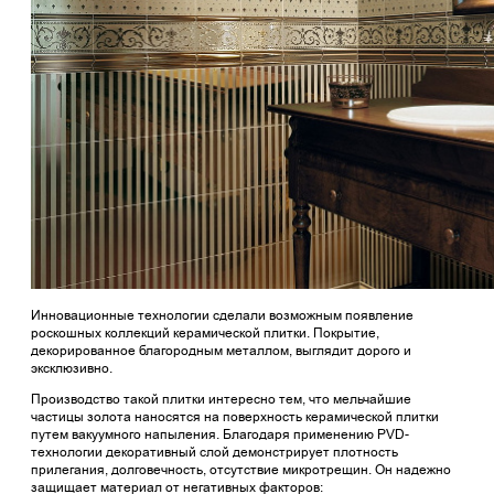
Инновационные технологии сделали возможным появление
роскошных коллекций керамической плитки. Покрытие,
декорированное благородным металлом, выглядит дорого и
эксклюзивно.
Производство такой плитки интересно тем, что мельчайшие
частицы золота наносятся на поверхность керамической плитки
путем вакуумного напыления. Благодаря применению PVD-
технологии декоративный слой демонстрирует плотность
прилегания, долговечность, отсутствие микротрещин. Он надежно
защищает материал от негативных факторов: