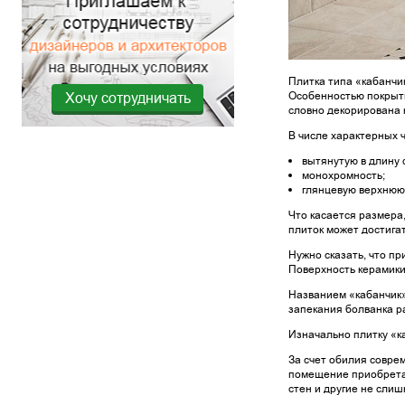
Плитка типа «кабанчи
Хочу сотрудничать
Особенностью покрыти
словно декорирована 
В числе характерных ч
вытянутую в длину 
монохромность;
глянцевую верхнюю 
Что касается размера
плиток может достигат
Нужно сказать, что п
Поверхность керамики 
Названием «кабанчик»
запекания болванка р
Изначально плитку «к
За счет обилия совре
помещение приобретае
стен и другие не сли