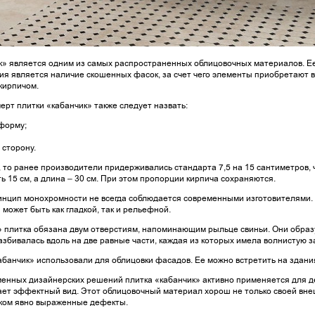
к» является одним из самых распространенных облицовочных материалов. Ее 
я является наличие скошенных фасок, за счет чего элементы приобретают в
кирпичом.
ерт плитки «кабанчик» также следует назвать:
форму;
сторону.
, то ранее производители придерживались стандарта 7,5 на 15 сантиметров,
ь 15 см, а длина – 30 см. При этом пропорции кирпича сохраняются.
ринцип монохромности не всегда соблюдается современными изготовителями
может быть как гладкой, так и рельефной.
 плитка обязана двум отверстиям, напоминающим рыльце свиньи. Они образую
азбивалась вдоль на две равные части, каждая из которых имела волнистую 
абанчик» использовали для облицовки фасадов. Ее можно встретить на здани
менных дизайнерских решений плитка «кабанчик» активно применяется для де
т эффектный вид. Этот облицовочный материал хорош не только своей внеш
шком явно выраженные дефекты.