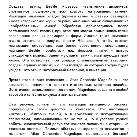
Создавая плитку Bestile Ribassos, итальянские дизайнеры
стремились подчеркнуть всю красоту натуральных камней.
Имитация каменной кладки (причём камни – разных размеров)
имеет исторические корни: первые каменные замки складывали из
необработанных камней (обработка производилась после
застывания всей кладки), при этом для кладки применялись камни
совершенно разных размеров и форм. Именно такая каменная
кладка отражена в рисунке плитки Ribassos. А чтобы готовая
композиция смотрелась ещё более естественно, специалисты
компании Bestile поработали над формой плитки – вместо
стандартных ровных граней – ломаная линия, имитирующая край
камня. Это позволяет, при укладке с минимальными зазорами,
создать единую композицию, при взгляде на которую трудно будет
увидеть, что это не натуральный материал, а имитация.
Другая итальянская коллекция – Atlas Concorde Magnifique – это
показатель подлинного таланта итальянских мастеров дизайна.
Эстетически великолепная, коллекция Magnifique создана с особой
заботой о качестве рисунка и плитки в целом.
Сам рисунок плитки – это имитация вытканного рисунка,
поражающего своей красотой и качеством. Это настоящая
имитация шёлковых тканей, а в сочетании с декоративными
элементами, напоминающими те же ткани, но с узорами ручной
работы, окончательный результат кажется похожим на старинные
тканевые полотна. Помимо обычных декоративных элементов, в
коллекции Atlas Concorde Magnifique представлен большой