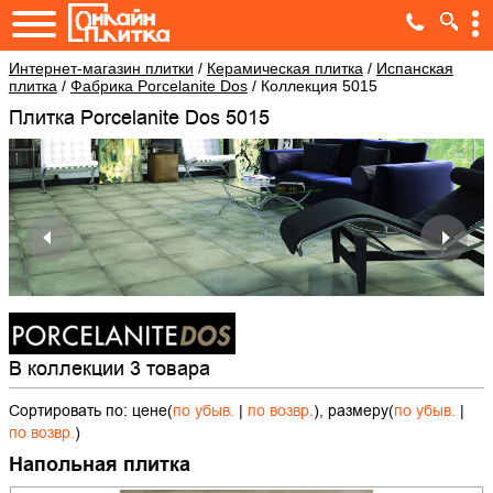
Интернет-магазин плитки
/
Керамическая плитка
/
Испанская
плитка
/
Фабрика Porcelanite Dos
/
Коллекция 5015
Плитка Porcelanite Dos 5015
В коллекции 3 товара
Сортировать по: цене(
по убыв.
|
по возвр.
), размеру(
по убыв.
|
по возвр.
)
Напольная плитка