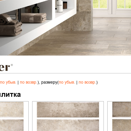
по убыв.
|
по возвр.
), размеру(
по убыв.
|
по возвр.
)
плитка