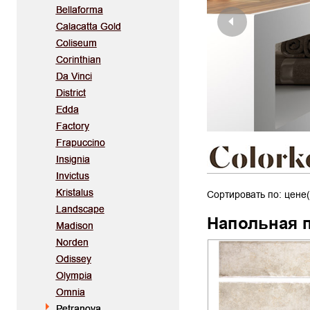
Bellaforma
Calacatta Gold
Coliseum
Corinthian
Da Vinci
District
Edda
Factory
Frapuccino
Insignia
Invictus
Kristalus
Сортировать по: цене(
Landscape
Напольная 
Madison
Norden
Odissey
Olympia
Omnia
Petranova