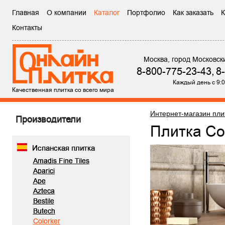
Главная
О компании
Каталог
Портфолио
Как заказать
К
Контакты
Москва, город Московск
8-800-775-23-43,
8
Каждый день с 9:0
Качественная плитка со всего мира
Интернет-магазин пли
Производители
Плитка Co
Испанская плитка
Amadis Fine Tiles
Aparici
Ape
Azteca
Bestile
Butech
Colorker