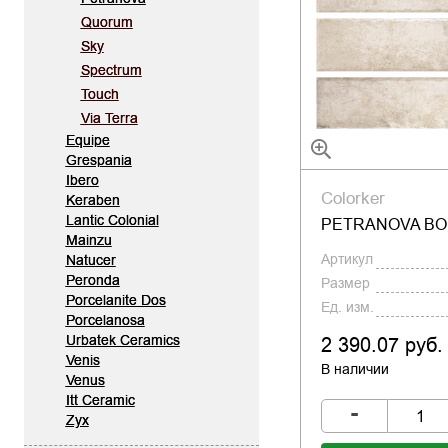
Quorum
Sky
Spectrum
Touch
Via Terra
Equipe
Grespania
Ibero
Colorker
Keraben
Lantic Colonial
PETRANOVA B
Mainzu
Артикул
Natucer
Peronda
Размер
Porcelanite Dos
Ед. изм.
Porcelanosa
Urbatek Ceramics
2 390.07 руб.
Venis
В наличии
Venus
Itt Ceramic
-
Zyx