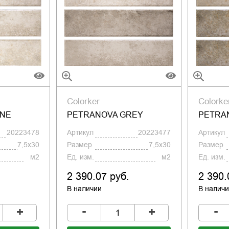
Colorker
Colorke
ONE
PETRANOVA GREY
PETRA
20223478
Артикул
20223477
Артикул
7,5x30
Размер
7,5x30
Размер
м2
Ед. изм.
м2
Ед. изм.
2 390.07 руб.
2 390.
В наличии
В налич
-
-
+
+