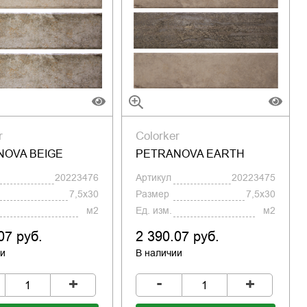
r
Colorker
NOVA BEIGE
PETRANOVA EARTH
20223476
Артикул
20223475
7,5x30
Размер
7,5x30
м2
Ед. изм.
м2
07 руб.
2 390.07 руб.
ии
В наличии
-
+
+