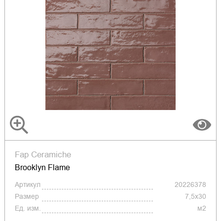
Fap Ceramiche
Brooklyn Flame
Артикул
20226378
Размер
7,5x30
Ед. изм.
м2