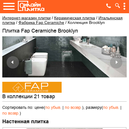
Интернет-магазин плитки
/
Керамическая плитка
/
Итальянская
плитка
/
Фабрика Fap Ceramiche
/
Коллекция Brooklyn
Плитка Fap Ceramiche Brooklyn
В коллекции 21 товар
Сортировать по: цене(
по убыв.
|
по возвр.
), размеру(
по убыв.
|
по возвр.
)
Настенная плитка