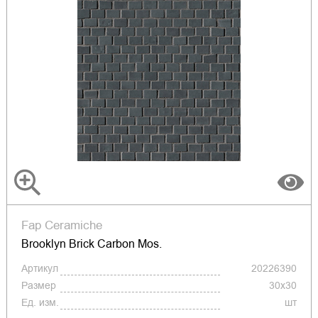
Fap Ceramiche
Brooklyn Brick Carbon Mos.
Артикул
20226390
Размер
30x30
Ед. изм.
шт