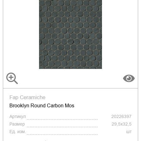
Fap Ceramiche
Brooklyn Round Carbon Mos
Артикул
20226397
Размер
29,5x32,5
Ед. изм.
шт