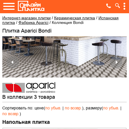
Интернет-магазин плитки
/
Керамическая плитка
/
Испанская
плитка
/
Фабрика Aparici
/
Коллекция Bondi
Плитка Aparici Bondi
В коллекции 3 товара
Сортировать по: цене(
по убыв.
|
по возвр.
), размеру(
по убыв.
|
по возвр.
)
Напольная плитка