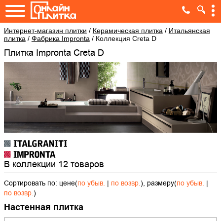
Интернет-магазин плитки
/
Керамическая плитка
/
Итальянская
плитка
/
Фабрика Impronta
/
Коллекция Creta D
Плитка Impronta Creta D
В коллекции 12 товаров
Сортировать по: цене(
по убыв.
|
по возвр.
), размеру(
по убыв.
|
по возвр.
)
Настенная плитка