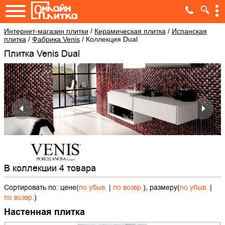
Интернет-магазин плитки
/
Керамическая плитка
/
Испанская
плитка
/
Фабрика Venis
/
Коллекция Dual
Плитка Venis Dual
В коллекции 4 товара
Сортировать по: цене(
по убыв.
|
по возвр.
), размеру(
по убыв.
|
по возвр.
)
Настенная плитка