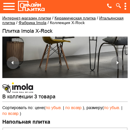
Интернет-магазин плитки
/
Керамическая плитка
/
Итальянская
плитка
/
Фабрика Imola
/
Коллекция X-Rock
Плитка Imola X-Rock
В коллекции 3 товара
Сортировать по: цене(
по убыв.
|
по возвр.
), размеру(
по убыв.
|
по возвр.
)
Напольная плитка