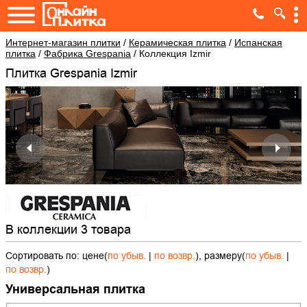
Интернет-магазин плитки
/
Керамическая плитка
/
Испанская
плитка
/
Фабрика Grespania
/
Коллекция Izmir
Плитка Grespania Izmir
В коллекции 3 товара
Сортировать по: цене(
по убыв.
|
по возвр.
), размеру(
по убыв.
|
по возвр.
)
Универсальная плитка