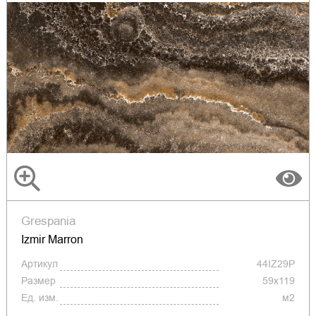
Grespania
Izmir Marron
Артикул
44IZ29P
Размер
59x119
Ед. изм.
м2