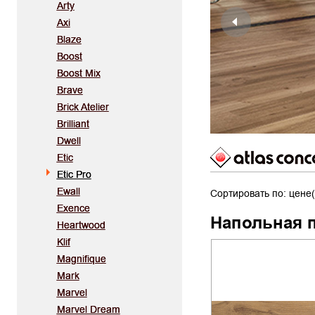
Arty
Axi
Blaze
Boost
Boost Mix
Brave
Brick Atelier
Brilliant
Dwell
Etic
Etic Pro
Ewall
Сортировать по: цене(
Exence
Напольная 
Heartwood
Klif
Magnifique
Mark
Marvel
Marvel Dream