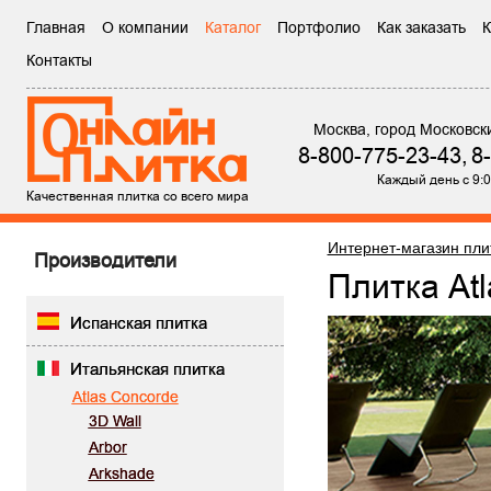
Главная
О компании
Каталог
Портфолио
Как заказать
К
Контакты
Москва, город Московск
8-800-775-23-43,
8
Каждый день с 9:0
Качественная плитка со всего мира
Интернет-магазин пли
Производители
Плитка At
Испанская плитка
Итальянская плитка
Atlas Concorde
3D Wall
Arbor
Arkshade