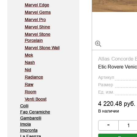
Marvel Edge
Marvel Gems
Marvel Pro
Marvel Shine
Marvel Stone
Porcelain
Marvel Stone Wall
Mek
Atlas Concorde E
Nash
Etic Rovere Veni
Nid
Radiance
Артикул
Raw
Размер
Room
Ед. изм.
Venti Boost
4 220.48 руб.
Colli
В наличии
Fap Ceramiche
Gambarelli
-
Imola
Impronta
La Faenza