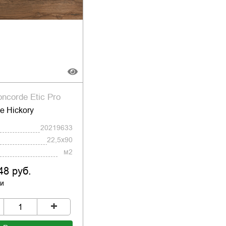
oncorde Etic Pro
ce Hickory
20219633
22,5x90
м2
48 руб.
ии
+