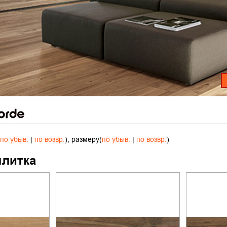
по убыв.
|
по возвр.
), размеру(
по убыв.
|
по возвр.
)
плитка