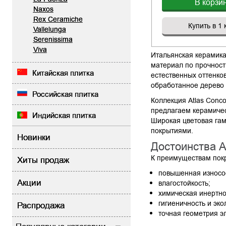
В корзи
Naxos
Rex Ceramiche
Купить в 1 
Vallelunga
Serenissima
Viva
Итальянская керамика
материал по прочност
Китайская плитка
естественных оттенко
обработанное дерево 
Российская плитка
Коллекция Atlas Conco
предлагаем керамичес
Индийская плитка
Широкая цветовая гам
покрытиями.
Новинки
Достоинства At
К преимуществам покр
Хиты продаж
повышенная износос
Акции
влагостойкость;
химическая инертнос
гигиеничность и эко
Распродажа
точная геометрия э