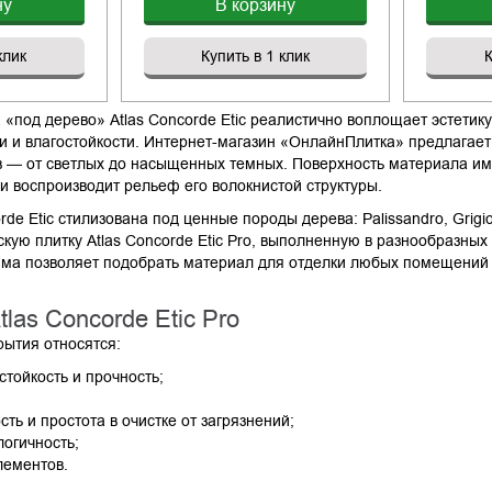
ну
В корзину
клик
Купить в 1 клик
К
 «под дерево» Atlas Concorde Etic реалистично воплощает эстетик
и и влагостойкости. Интернет-магазин «ОнлайнПлитка» предлагае
в — от светлых до насыщенных темных. Поверхность материала име
и воспроизводит рельеф его волокнистой структуры.
rde Etic стилизована под ценные породы дерева: Palissandro, Grigio
кую плитку Atlas Concorde Etic Pro, выполненную в разнообразных
ма позволяет подобрать материал для отделки любых помещений 
las Concorde Etic Pro
ытия относятся:
тойкость и прочность;
ть и простота в очистке от загрязнений;
логичность;
лементов.