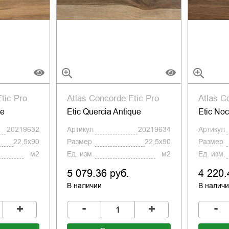
tic Pro
Atlas Concorde Etic Pro
Atlas C
ce
Etic Quercia Antique
Etic No
20219632
Артикул
20219634
Артикул
22,5x90
Размер
22,5x90
Размер
м2
Ед. изм.
м2
Ед. изм.
5 079.36 руб.
4 220.
В наличии
В налич
-
-
+
+