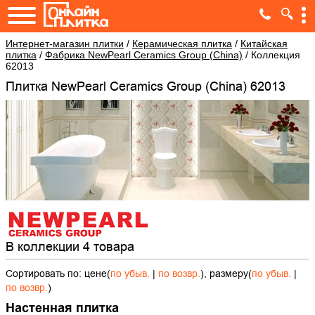
Интернет-магазин плитки
/
Керамическая плитка
/
Китайская
плитка
/
Фабрика NewPearl Ceramics Group (China)
/
Коллекция
62013
Плитка NewPearl Ceramics Group (China) 62013
В коллекции 4 товара
Сортировать по: цене(
по убыв.
|
по возвр.
), размеру(
по убыв.
|
по возвр.
)
Настенная плитка