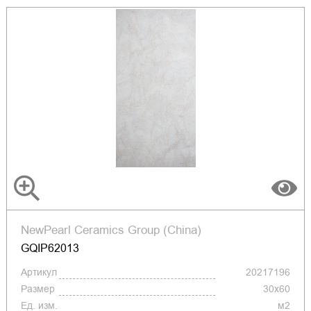
NewPearl Ceramics Group (China)
GQIP62013
Артикул
20217196
Размер
30x60
Ед. изм.
м2